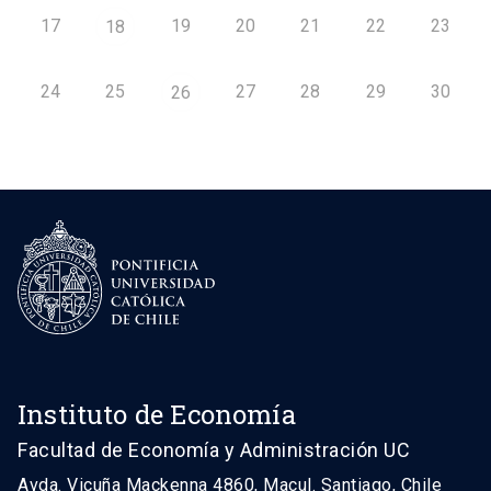
17
19
20
21
22
23
18
24
25
27
28
29
30
26
Instituto de Economía
Facultad de Economía y Administración UC
Avda. Vicuña Mackenna 4860, Macul. Santiago, Chile