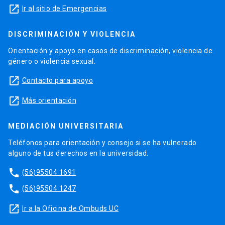
launch
Ir al sitio de Emergencias
DISCRIMINACIÓN Y VIOLENCIA
Orientación y apoyo en casos de discriminación, violencia de
género o violencia sexual.
launch
Contacto para apoyo
launch
Más orientación
MEDIACIÓN UNIVERSITARIA
Teléfonos para orientación y consejo si se ha vulnerado
alguno de tus derechos en la universidad.
phone
(56)95504 1691
phone
(56)95504 1247
launch
Ir a la Oficina de Ombuds UC