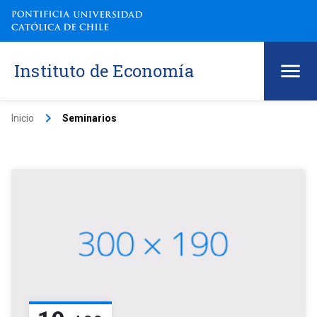
Instituto de Economía
keyboard_arrow_right
Inicio
Seminarios