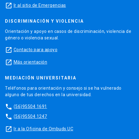
launch
Ir al sitio de Emergencias
DISCRIMINACIÓN Y VIOLENCIA
Orientación y apoyo en casos de discriminación, violencia de
género o violencia sexual.
launch
Contacto para apoyo
launch
Más orientación
MEDIACIÓN UNIVERSITARIA
Teléfonos para orientación y consejo si se ha vulnerado
alguno de tus derechos en la universidad.
phone
(56)95504 1691
phone
(56)95504 1247
launch
Ir a la Oficina de Ombuds UC