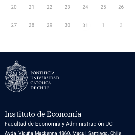
20
21
22
23
24
25
26
27
28
29
30
1
2
31
Instituto de Economía
Facultad de Economía y Administración UC
Avda. Vicuña Mackenna 4860, Macul. Santiago, Chile