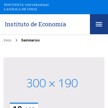
Instituto de Economía
keyboard_arrow_right
Inicio
Seminarios