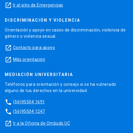
launch
Ir al sitio de Emergencias
DISCRIMINACIÓN Y VIOLENCIA
Orientación y apoyo en casos de discriminación, violencia de
género o violencia sexual.
launch
Contacto para apoyo
launch
Más orientación
MEDIACIÓN UNIVERSITARIA
Teléfonos para orientación y consejo si se ha vulnerado
alguno de tus derechos en la universidad.
phone
(56)95504 1691
phone
(56)95504 1247
launch
Ir a la Oficina de Ombuds UC