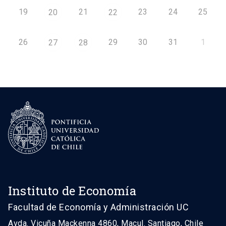
19
21
23
24
25
20
22
26
29
30
31
1
27
28
Instituto de Economía
Facultad de Economía y Administración UC
Avda. Vicuña Mackenna 4860, Macul. Santiago, Chile