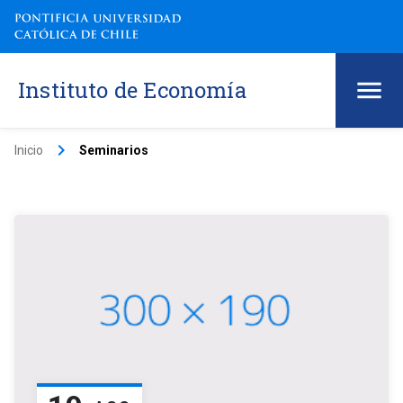
Instituto de Economía
keyboard_arrow_right
Inicio
Seminarios