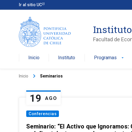
Ir al sitio UC
Institut
Facultad de Eco
Inicio
Instituto
Programas
arrow_drop_down
keyboard_arrow_right
Inicio
Seminarios
19
AGO
Conferencias
Seminario: “El Activo que Ignoramos: