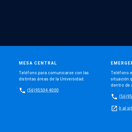
MESA CENTRAL
EMERGE
Teléfono para comunicarse con las
Teléfono e
distintas áreas de la Universidad.
situación 
dentro de
phone
(56)95504 4000
phone
(56)9
launch
Ir al 