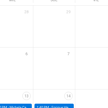
28
29
6
7
13
14
0 PM -
Michela Carlana, Harvard Kennedy School
1:40 PM -
Enrique Ide, IESE