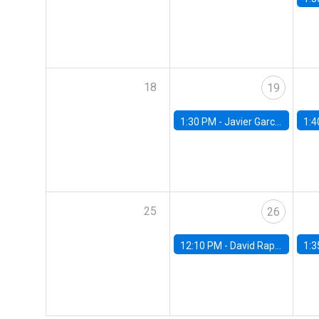
18
19
1:30 PM -
Javier Garcia Cicco, Universidad de San Andres
1:4
25
26
12:10 PM -
David Rappoport, FED Board
1:3