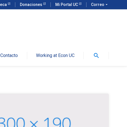
teca
Donaciones
Mi Portal UC
Correo
arrow_drop_down
search
Contacto
Working at Econ UC