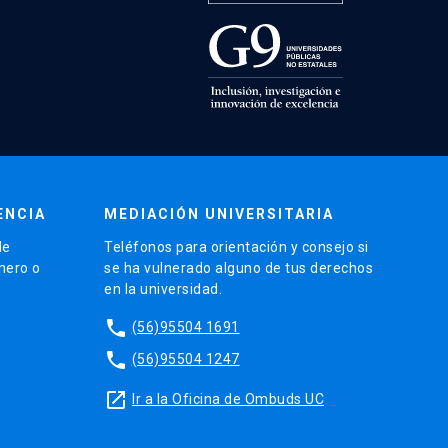
ENCIA
MEDIACIÓN UNIVERSITARIA
de
Teléfonos para orientación y consejo si
énero o
se ha vulnerado alguno de tus derechos
en la universidad.
phone
(56)95504 1691
phone
(56)95504 1247
launch
Ir a la Oficina de Ombuds UC