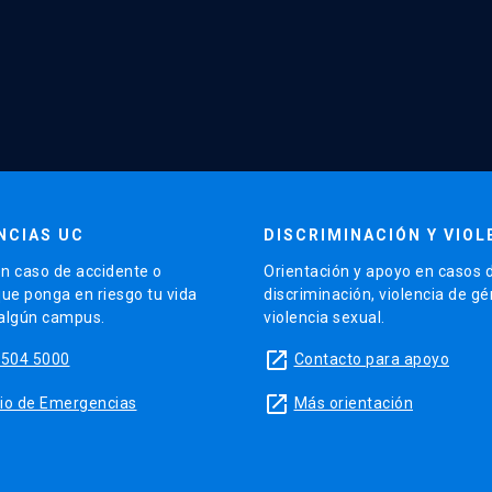
NCIAS UC
DISCRIMINACIÓN Y VIOL
n caso de accidente o
Orientación y apoyo en casos 
que ponga en riesgo tu vida
discriminación, violencia de g
 algún campus.
violencia sexual.
launch
5504 5000
Contacto para apoyo
launch
sitio de Emergencias
Más orientación