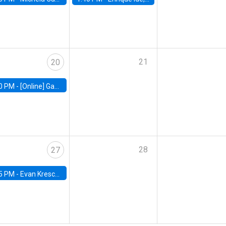
21
20
0 PM -
[Online] Gabriel Englander, World Bank
28
27
5 PM -
Evan Kresch, Oberlin College