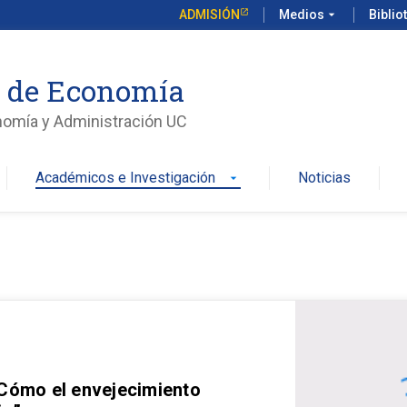
ADMISIÓN
Medios
arrow_drop_down
Biblio
o de Economía
nomía y Administración UC
Académicos e Investigación
Noticias
arrow_drop_down
 Cómo el envejecimiento