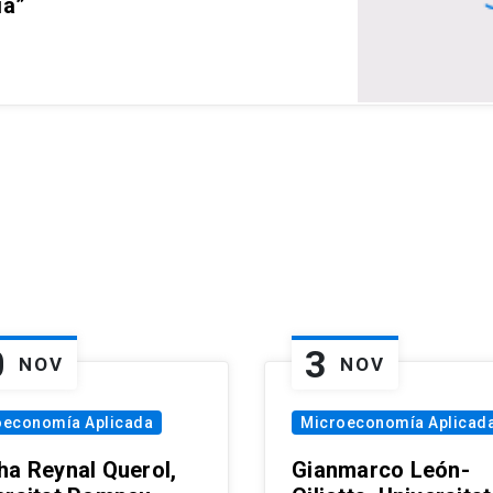
ia”
0
3
NOV
NOV
oeconomía Aplicada
Microeconomía Aplicad
ha Reynal Querol,
Gianmarco León-