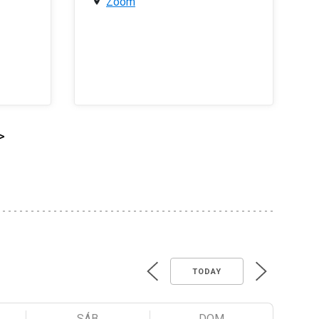
Zoom
>
TODAY
SÁB
DOM