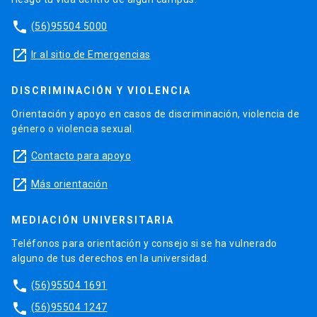
phone
(56)95504 5000
launch
Ir al sitio de Emergencias
DISCRIMINACIÓN Y VIOLENCIA
Orientación y apoyo en casos de discriminación, violencia de
género o violencia sexual.
launch
Contacto para apoyo
launch
Más orientación
MEDIACIÓN UNIVERSITARIA
Teléfonos para orientación y consejo si se ha vulnerado
alguno de tus derechos en la universidad.
phone
(56)95504 1691
phone
(56)95504 1247