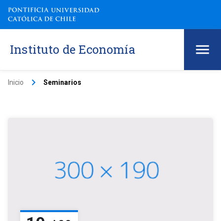
Instituto de Economía
keyboard_arrow_right
Inicio
Seminarios