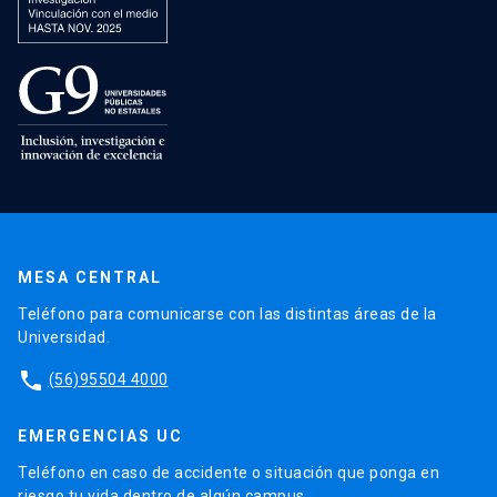
MESA CENTRAL
Teléfono para comunicarse con las distintas áreas de la
Universidad.
phone
(56)95504 4000
EMERGENCIAS UC
Teléfono en caso de accidente o situación que ponga en
riesgo tu vida dentro de algún campus.