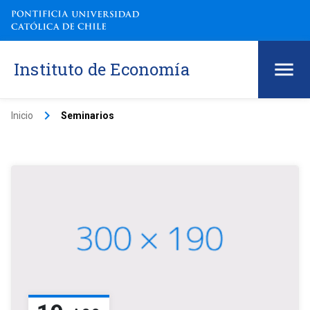
Instituto de Economía
keyboard_arrow_right
Inicio
Seminarios