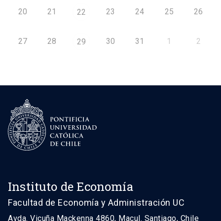
20
21
23
24
25
26
22
27
28
30
31
1
2
29
Instituto de Economía
Facultad de Economía y Administración UC
Avda. Vicuña Mackenna 4860, Macul. Santiago, Chile