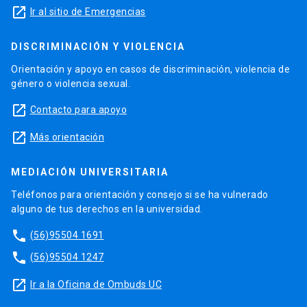
launch
Ir al sitio de Emergencias
DISCRIMINACIÓN Y VIOLENCIA
Orientación y apoyo en casos de discriminación, violencia de
género o violencia sexual.
launch
Contacto para apoyo
launch
Más orientación
MEDIACIÓN UNIVERSITARIA
Teléfonos para orientación y consejo si se ha vulnerado
alguno de tus derechos en la universidad.
phone
(56)95504 1691
phone
(56)95504 1247
launch
Ir a la Oficina de Ombuds UC