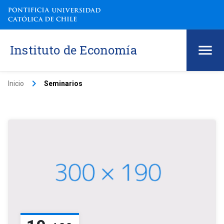
Instituto de Economía
keyboard_arrow_right
Inicio
Seminarios