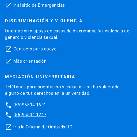
launch
Ir al sitio de Emergencias
DISCRIMINACIÓN Y VIOLENCIA
Orientación y apoyo en casos de discriminación, violencia de
género o violencia sexual.
launch
Contacto para apoyo
launch
Más orientación
MEDIACIÓN UNIVERSITARIA
Teléfonos para orientación y consejo si se ha vulnerado
alguno de tus derechos en la universidad.
phone
(56)95504 1691
phone
(56)95504 1247
launch
Ir a la Oficina de Ombuds UC