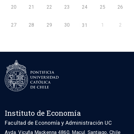
20
21
22
23
24
25
26
27
28
29
30
1
2
31
Instituto de Economía
Facultad de Economía y Administración UC
Avda. Vicuña Mackenna 4860, Macul. Santiago, Chile