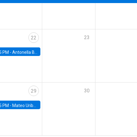
23
22
5 PM -
Antonella Bancalari, Institute for Fiscal Studies (IFS) and Research Associate at University College London (UCL)
30
29
5 PM -
Mateo Uribe-Castro, Universidad de los Andes (Colombia)