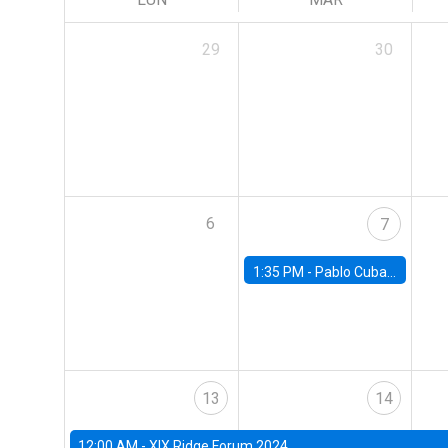
29
30
6
7
1:35 PM -
Pablo Cuba, FED Board
13
14
12:00 AM -
XIX Ridge Forum 2024