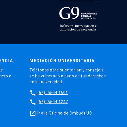
ENCIA
MEDIACIÓN UNIVERSITARIA
de
Teléfonos para orientación y consejo si
énero o
se ha vulnerado alguno de tus derechos
en la universidad.
phone
(56)95504 1691
phone
(56)95504 1247
launch
Ir a la Oficina de Ombuds UC