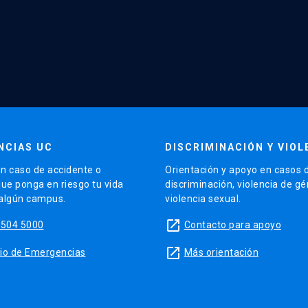
NCIAS UC
DISCRIMINACIÓN Y VIOL
n caso de accidente o
Orientación y apoyo en casos 
que ponga en riesgo tu vida
discriminación, violencia de g
 algún campus.
violencia sexual.
launch
5504 5000
Contacto para apoyo
launch
sitio de Emergencias
Más orientación