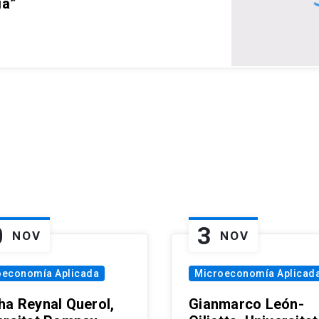
ia”
0
3
NOV
NOV
oeconomía Aplicada
Microeconomía Aplicad
ha Reynal Querol,
Gianmarco León-