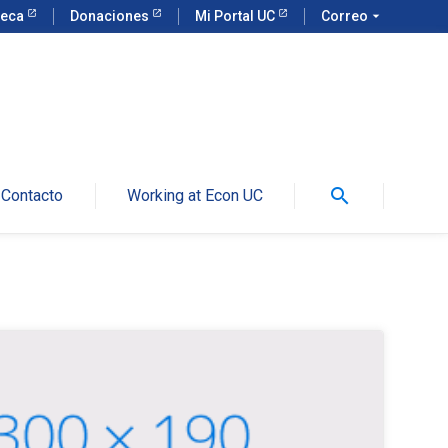
teca
Donaciones
Mi Portal UC
Correo
arrow_drop_down
search
Contacto
Working at Econ UC