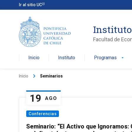
Ir al sitio UC
Institut
Facultad de Eco
Inicio
Instituto
Programas
arrow_drop_down
keyboard_arrow_right
Inicio
Seminarios
19
AGO
Conferencias
Seminario: “El Activo que Ignoramos: