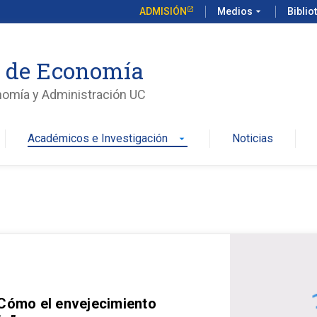
ADMISIÓN
Medios
arrow_drop_down
Biblio
o de Economía
nomía y Administración UC
Académicos e Investigación
Noticias
arrow_drop_down
 Cómo el envejecimiento