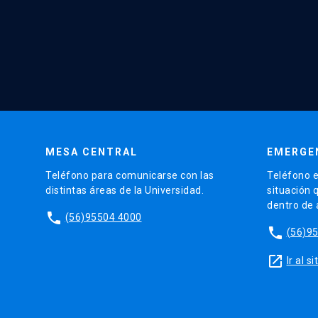
MESA CENTRAL
EMERGE
Teléfono para comunicarse con las
Teléfono e
distintas áreas de la Universidad.
situación 
dentro de
phone
(56)95504 4000
phone
(56)9
launch
Ir al 