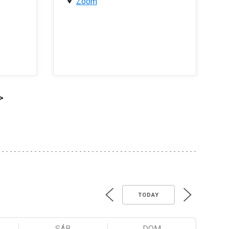
Zoom
>
TODAY
SÁB
DOM