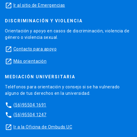
launch
Ir al sitio de Emergencias
DISCRIMINACIÓN Y VIOLENCIA
Orientación y apoyo en casos de discriminación, violencia de
género o violencia sexual.
launch
Contacto para apoyo
launch
Más orientación
MEDIACIÓN UNIVERSITARIA
Teléfonos para orientación y consejo si se ha vulnerado
alguno de tus derechos en la universidad.
phone
(56)95504 1691
phone
(56)95504 1247
launch
Ir a la Oficina de Ombuds UC