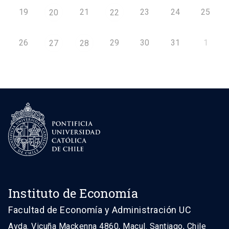
19
21
23
24
25
20
22
26
29
30
31
1
27
28
Instituto de Economía
Facultad de Economía y Administración UC
Avda. Vicuña Mackenna 4860, Macul. Santiago, Chile