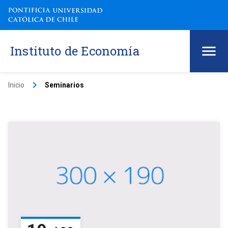
Instituto de Economía
keyboard_arrow_right
Inicio
Seminarios