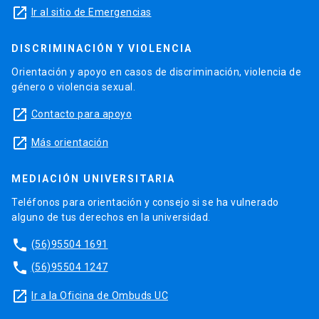
launch
Ir al sitio de Emergencias
DISCRIMINACIÓN Y VIOLENCIA
Orientación y apoyo en casos de discriminación, violencia de
género o violencia sexual.
launch
Contacto para apoyo
launch
Más orientación
MEDIACIÓN UNIVERSITARIA
Teléfonos para orientación y consejo si se ha vulnerado
alguno de tus derechos en la universidad.
phone
(56)95504 1691
phone
(56)95504 1247
launch
Ir a la Oficina de Ombuds UC