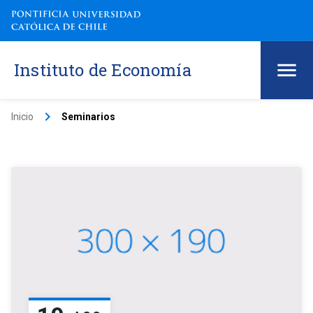
Instituto de Economía
keyboard_arrow_right
Inicio
Seminarios