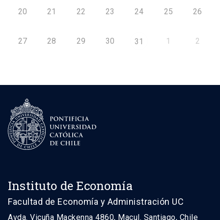
20
21
22
23
24
25
26
27
28
29
30
1
2
31
Instituto de Economía
Facultad de Economía y Administración UC
Avda. Vicuña Mackenna 4860, Macul. Santiago, Chile