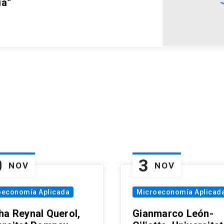
ia”
0
3
NOV
NOV
oeconomía Aplicada
Microeconomía Aplicad
ha Reynal Querol,
Gianmarco León-