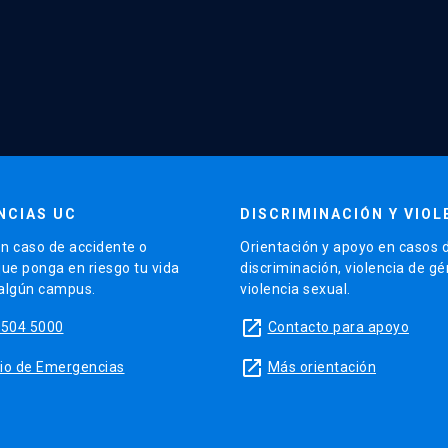
NCIAS UC
DISCRIMINACIÓN Y VIOL
n caso de accidente o
Orientación y apoyo en casos 
que ponga en riesgo tu vida
discriminación, violencia de g
 algún campus.
violencia sexual.
launch
5504 5000
Contacto para apoyo
launch
sitio de Emergencias
Más orientación