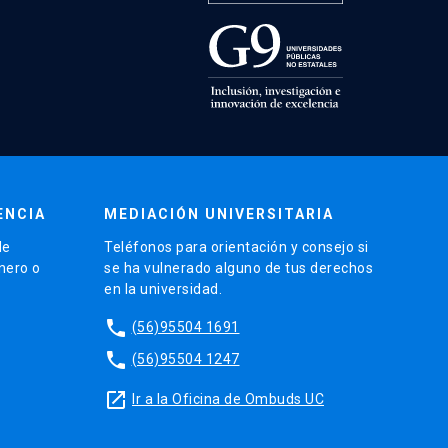
ENCIA
MEDIACIÓN UNIVERSITARIA
de
Teléfonos para orientación y consejo si
énero o
se ha vulnerado alguno de tus derechos
en la universidad.
phone
(56)95504 1691
phone
(56)95504 1247
launch
Ir a la Oficina de Ombuds UC