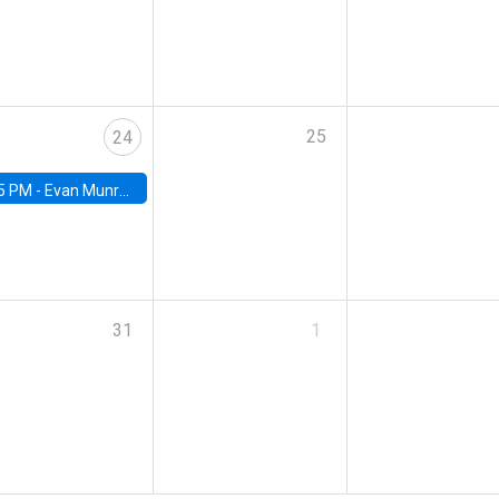
25
24
5 PM -
Evan Munro, Neyman Visiting Assistant Professor in the Department of Statistics at UC Berkeley
31
1