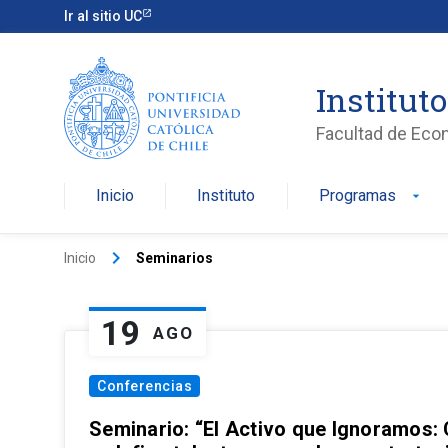
Ir al sitio UC
Institut
Facultad de Eco
Inicio
Instituto
Programas
arrow_drop_down
keyboard_arrow_right
Inicio
Seminarios
19
AGO
Conferencias
Seminario: “El Activo que Ignoramos: