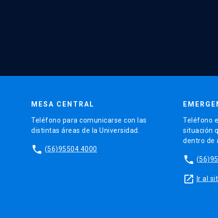
MESA CENTRAL
EMERGE
Teléfono para comunicarse con las
Teléfono e
distintas áreas de la Universidad.
situación 
dentro de
phone
(56)95504 4000
phone
(56)9
launch
Ir al 