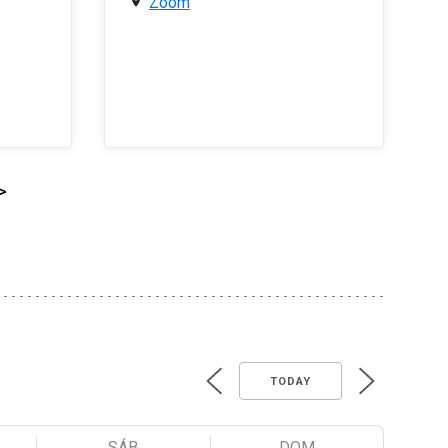
Zoom
>
TODAY
SÁB
DOM