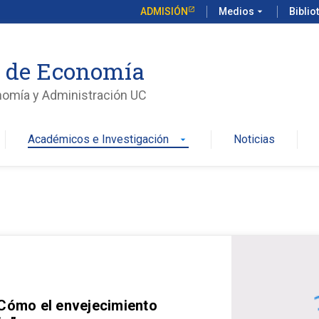
ADMISIÓN
Medios
arrow_drop_down
Biblio
o de Economía
nomía y Administración UC
Académicos e Investigación
Noticias
arrow_drop_down
 Cómo el envejecimiento