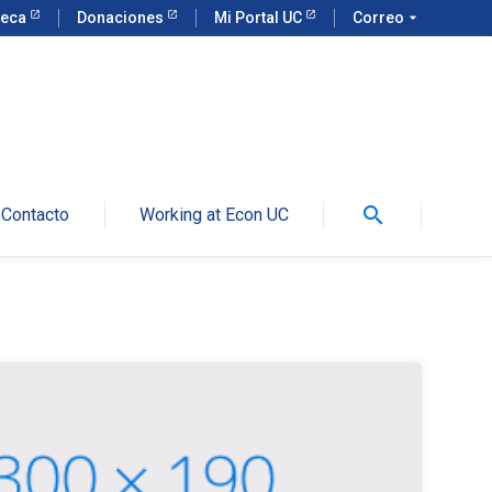
teca
Donaciones
Mi Portal UC
Correo
arrow_drop_down
search
Contacto
Working at Econ UC