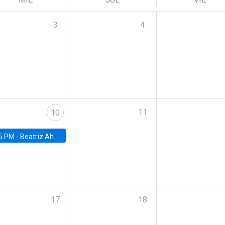
3
4
11
10
5 PM -
Beatriz Ahumada, PhD candidate, Universidad de Pittsburgh
17
18