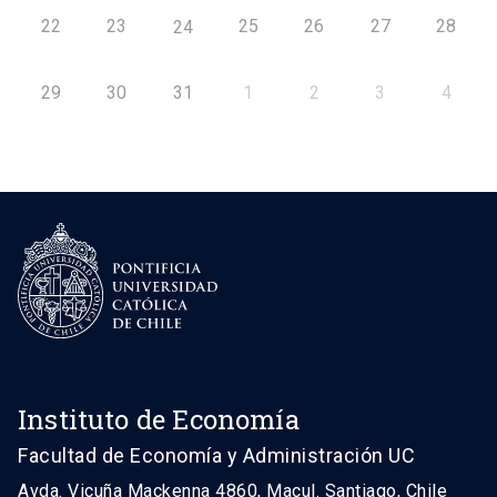
22
23
25
26
27
28
24
29
30
31
1
2
3
4
Instituto de Economía
Facultad de Economía y Administración UC
Avda. Vicuña Mackenna 4860, Macul. Santiago, Chile