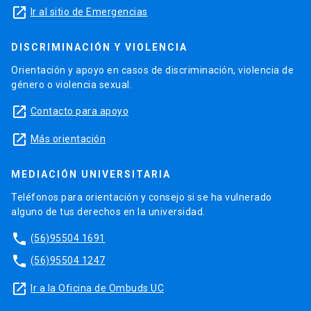
launch
Ir al sitio de Emergencias
DISCRIMINACIÓN Y VIOLENCIA
Orientación y apoyo en casos de discriminación, violencia de
género o violencia sexual.
launch
Contacto para apoyo
launch
Más orientación
MEDIACIÓN UNIVERSITARIA
Teléfonos para orientación y consejo si se ha vulnerado
alguno de tus derechos en la universidad.
phone
(56)95504 1691
phone
(56)95504 1247
launch
Ir a la Oficina de Ombuds UC