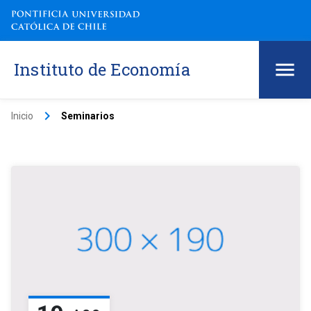
Instituto de Economía
keyboard_arrow_right
Inicio
Seminarios