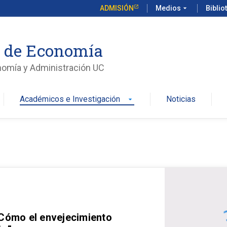
ADMISIÓN
Medios
arrow_drop_down
Biblio
o de Economía
nomía y Administración UC
Académicos e Investigación
Noticias
arrow_drop_down
 Cómo el envejecimiento