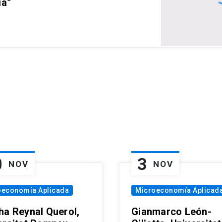
ia”
0
3
NOV
NOV
oeconomía Aplicada
Microeconomía Aplicad
ha Reynal Querol,
Gianmarco León-