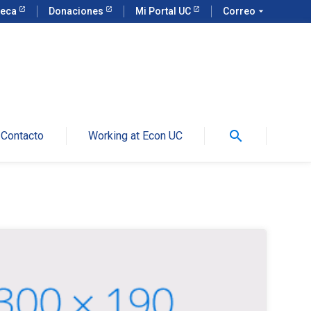
teca
Donaciones
Mi Portal UC
Correo
arrow_drop_down
search
Contacto
Working at Econ UC