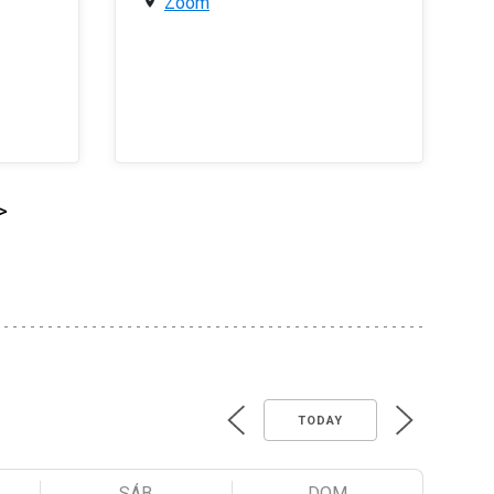
Zoom
>
TODAY
SÁB
DOM