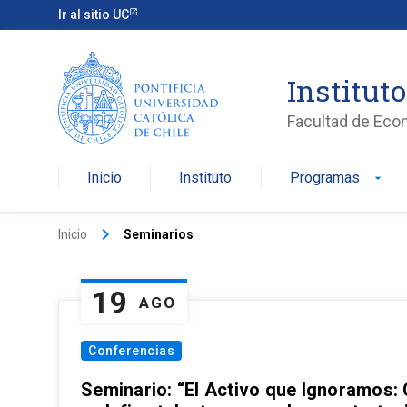
Ir al sitio UC
Institut
Facultad de Eco
Inicio
Instituto
Programas
arrow_drop_down
keyboard_arrow_right
Inicio
Seminarios
19
AGO
Conferencias
Seminario: “El Activo que Ignoramos: