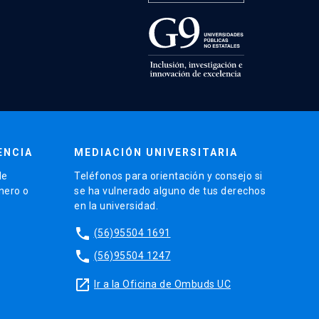
ENCIA
MEDIACIÓN UNIVERSITARIA
de
Teléfonos para orientación y consejo si
énero o
se ha vulnerado alguno de tus derechos
en la universidad.
phone
(56)95504 1691
phone
(56)95504 1247
launch
Ir a la Oficina de Ombuds UC