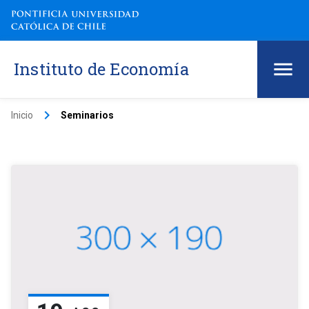
Instituto de Economía
keyboard_arrow_right
Inicio
Seminarios