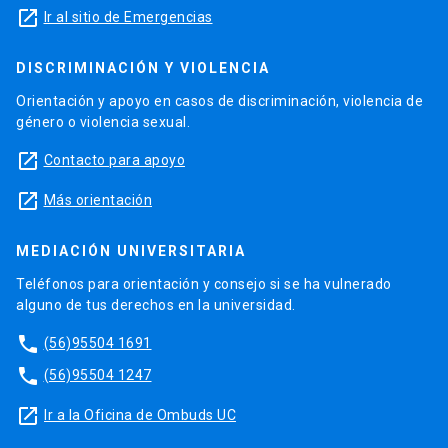
launch
Ir al sitio de Emergencias
DISCRIMINACIÓN Y VIOLENCIA
Orientación y apoyo en casos de discriminación, violencia de
género o violencia sexual.
launch
Contacto para apoyo
launch
Más orientación
MEDIACIÓN UNIVERSITARIA
Teléfonos para orientación y consejo si se ha vulnerado
alguno de tus derechos en la universidad.
phone
(56)95504 1691
phone
(56)95504 1247
launch
Ir a la Oficina de Ombuds UC