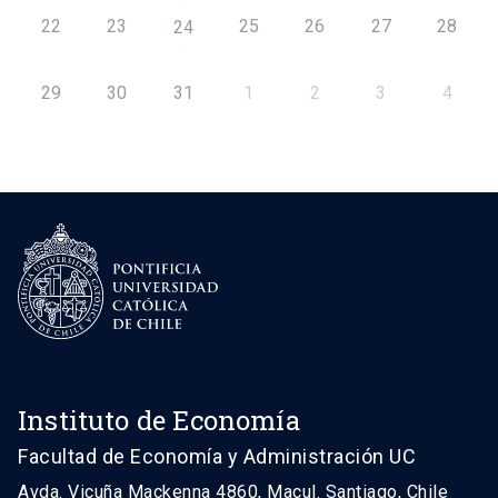
22
23
25
26
27
28
24
29
30
31
1
2
3
4
Instituto de Economía
Facultad de Economía y Administración UC
Avda. Vicuña Mackenna 4860, Macul. Santiago, Chile