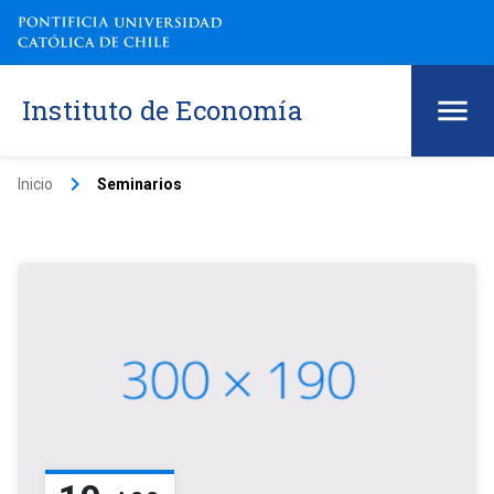
Instituto de Economía
keyboard_arrow_right
Inicio
Seminarios