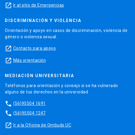
launch
Ir al sitio de Emergencias
DISCRIMINACIÓN Y VIOLENCIA
Orientación y apoyo en casos de discriminación, violencia de
género o violencia sexual.
launch
Contacto para apoyo
launch
Más orientación
MEDIACIÓN UNIVERSITARIA
Teléfonos para orientación y consejo si se ha vulnerado
alguno de tus derechos en la universidad.
phone
(56)95504 1691
phone
(56)95504 1247
launch
Ir a la Oficina de Ombuds UC