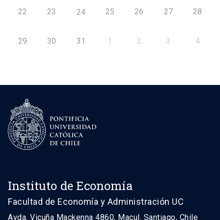
22
23
25
26
27
28
24
29
30
31
1
2
3
4
Instituto de Economía
Facultad de Economía y Administración UC
Avda. Vicuña Mackenna 4860, Macul. Santiago, Chile