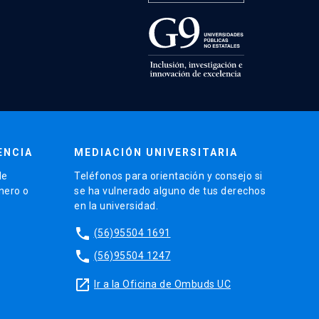
ENCIA
MEDIACIÓN UNIVERSITARIA
de
Teléfonos para orientación y consejo si
énero o
se ha vulnerado alguno de tus derechos
en la universidad.
phone
(56)95504 1691
phone
(56)95504 1247
launch
Ir a la Oficina de Ombuds UC