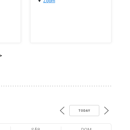
Zoom
>
TODAY
SÁB
DOM