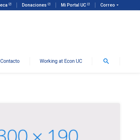
teca
Donaciones
Mi Portal UC
Correo
arrow_drop_down
search
Contacto
Working at Econ UC