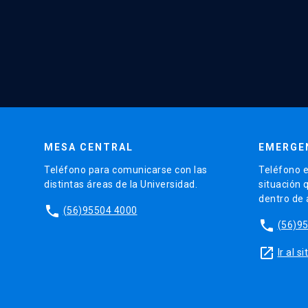
MESA CENTRAL
EMERGE
Teléfono para comunicarse con las
Teléfono e
distintas áreas de la Universidad.
situación 
dentro de
phone
(56)95504 4000
phone
(56)9
launch
Ir al 