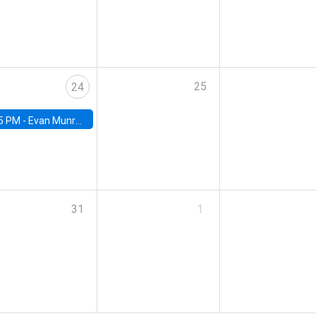
25
24
5 PM -
Evan Munro, Neyman Visiting Assistant Professor in the Department of Statistics at UC Berkeley
31
1