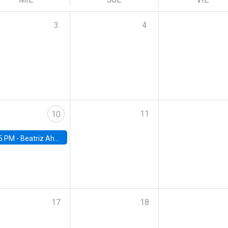
3
4
11
10
5 PM -
Beatriz Ahumada, PhD candidate, Universidad de Pittsburgh
17
18