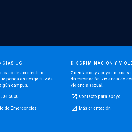
NCIAS UC
DISCRIMINACIÓN Y VIOL
n caso de accidente o
Orientación y apoyo en casos 
que ponga en riesgo tu vida
discriminación, violencia de g
 algún campus.
violencia sexual.
launch
5504 5000
Contacto para apoyo
launch
sitio de Emergencias
Más orientación