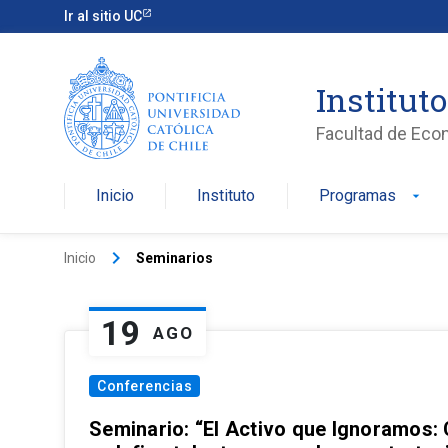
Ir al sitio UC
Institut
Facultad de Eco
Inicio
Instituto
Programas
arrow_drop_down
keyboard_arrow_right
Inicio
Seminarios
19
AGO
Conferencias
Seminario: “El Activo que Ignoramos: