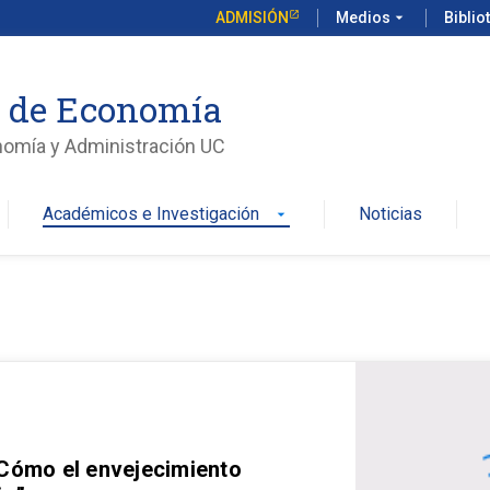
ADMISIÓN
Medios
arrow_drop_down
Biblio
o de Economía
nomía y Administración UC
Académicos e Investigación
Noticias
arrow_drop_down
 Cómo el envejecimiento