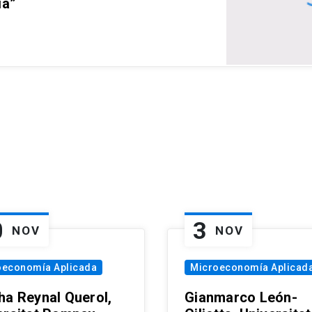
ia”
0
3
NOV
NOV
oeconomía Aplicada
Microeconomía Aplicad
ha Reynal Querol,
Gianmarco León-