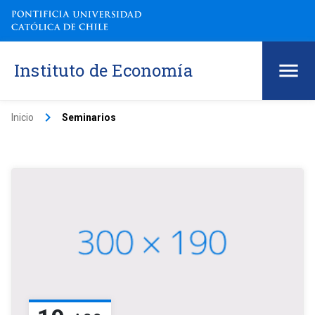
Instituto de Economía
keyboard_arrow_right
Inicio
Seminarios