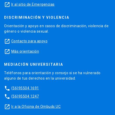
launch
Ir al sitio de Emergencias
DISCRIMINACIÓN Y VIOLENCIA
Orientación y apoyo en casos de discriminación, violencia de
género o violencia sexual.
launch
Contacto para apoyo
launch
Más orientación
MEDIACIÓN UNIVERSITARIA
Teléfonos para orientación y consejo si se ha vulnerado
alguno de tus derechos en la universidad.
phone
(56)95504 1691
phone
(56)95504 1247
launch
Ir a la Oficina de Ombuds UC