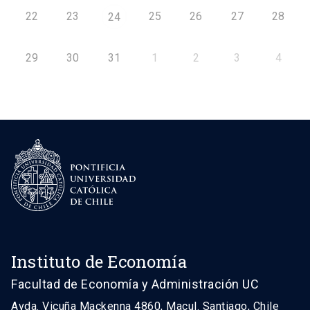
22
23
25
26
27
28
24
29
30
31
1
2
3
4
Instituto de Economía
Facultad de Economía y Administración UC
Avda. Vicuña Mackenna 4860, Macul. Santiago, Chile