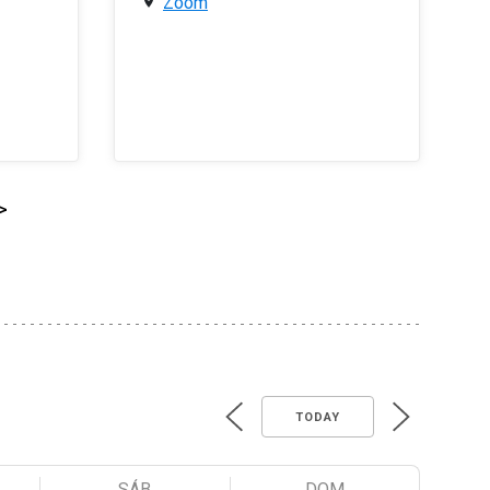
Zoom
>
TODAY
SÁB
DOM