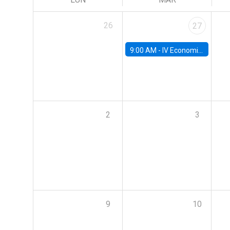
26
27
9:00 AM -
IV Economics Alumni Workshop
2
3
9
10