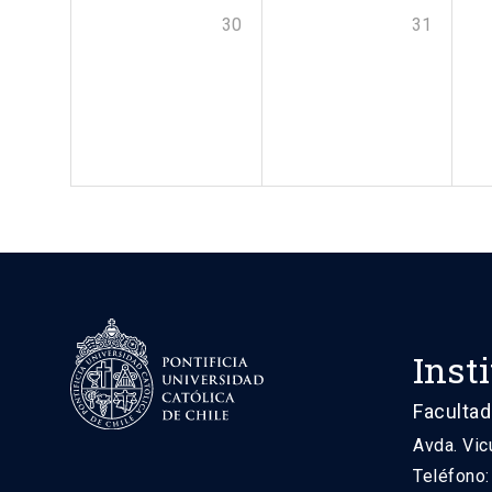
30
31
Inst
Facultad
Avda. Vic
Teléfono