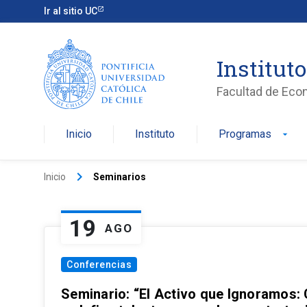
Ir al sitio UC
Institut
Facultad de Eco
Inicio
Instituto
Programas
arrow_drop_down
keyboard_arrow_right
Inicio
Seminarios
19
AGO
Conferencias
Seminario: “El Activo que Ignoramos: