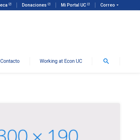
teca
Donaciones
Mi Portal UC
Correo
arrow_drop_down
search
Contacto
Working at Econ UC