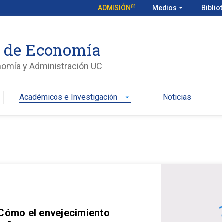
ADMISIÓN
Medios
arrow_drop_down
Biblio
o de Economía
nomía y Administración UC
Académicos e Investigación
Noticias
arrow_drop_down
 Cómo el envejecimiento