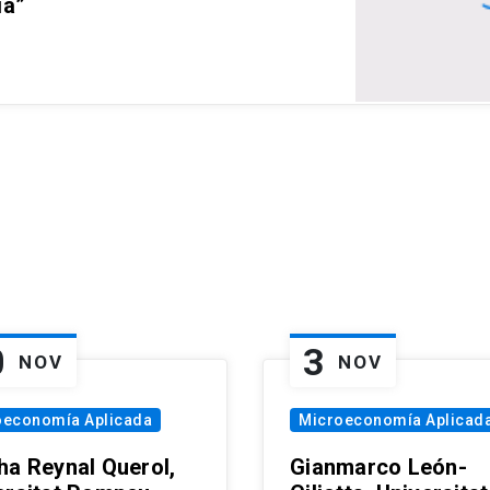
ia”
0
3
NOV
NOV
oeconomía Aplicada
Microeconomía Aplicad
ha Reynal Querol,
Gianmarco León-