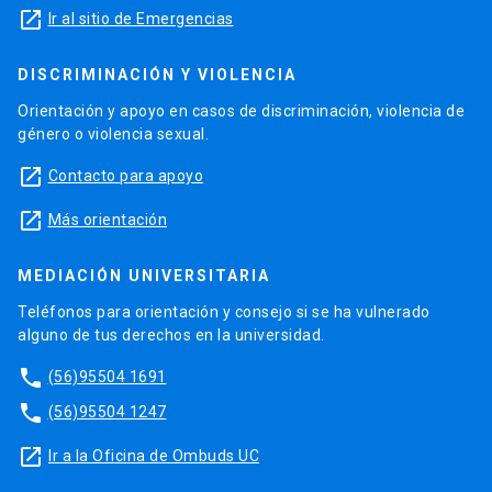
launch
Ir al sitio de Emergencias
DISCRIMINACIÓN Y VIOLENCIA
Orientación y apoyo en casos de discriminación, violencia de
género o violencia sexual.
launch
Contacto para apoyo
launch
Más orientación
MEDIACIÓN UNIVERSITARIA
Teléfonos para orientación y consejo si se ha vulnerado
alguno de tus derechos en la universidad.
phone
(56)95504 1691
phone
(56)95504 1247
launch
Ir a la Oficina de Ombuds UC