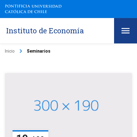
Instituto de Economía
keyboard_arrow_right
Inicio
Seminarios