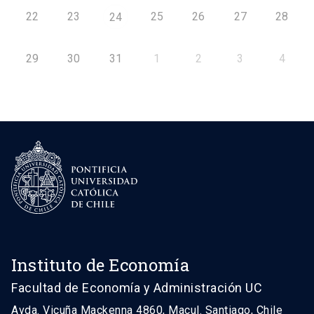
22
23
25
26
27
28
24
29
30
31
1
2
3
4
Instituto de Economía
Facultad de Economía y Administración UC
Avda. Vicuña Mackenna 4860, Macul. Santiago, Chile