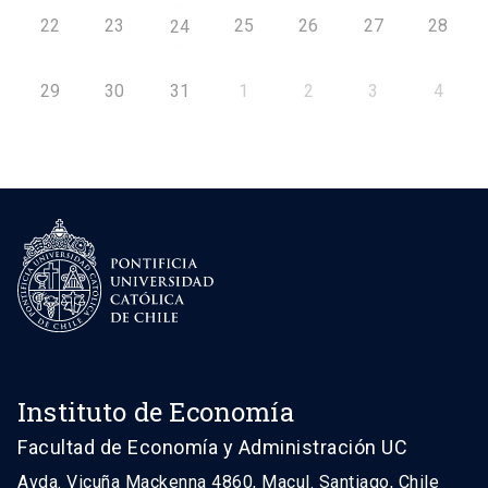
22
23
25
26
27
28
24
29
30
31
1
2
3
4
Instituto de Economía
Facultad de Economía y Administración UC
Avda. Vicuña Mackenna 4860, Macul. Santiago, Chile