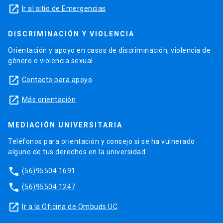
launch
Ir al sitio de Emergencias
DISCRIMINACIÓN Y VIOLENCIA
Orientación y apoyo en casos de discriminación, violencia de
género o violencia sexual.
launch
Contacto para apoyo
launch
Más orientación
MEDIACIÓN UNIVERSITARIA
Teléfonos para orientación y consejo si se ha vulnerado
alguno de tus derechos en la universidad.
phone
(56)95504 1691
phone
(56)95504 1247
launch
Ir a la Oficina de Ombuds UC