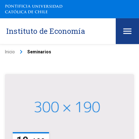
Instituto de Economía
keyboard_arrow_right
Inicio
Seminarios