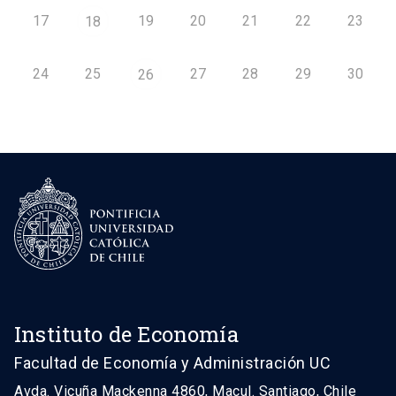
17
19
20
21
22
23
18
24
25
27
28
29
30
26
Instituto de Economía
Facultad de Economía y Administración UC
Avda. Vicuña Mackenna 4860, Macul. Santiago, Chile