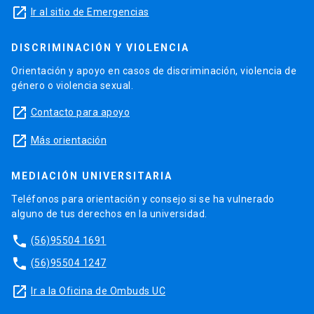
launch
Ir al sitio de Emergencias
DISCRIMINACIÓN Y VIOLENCIA
Orientación y apoyo en casos de discriminación, violencia de
género o violencia sexual.
launch
Contacto para apoyo
launch
Más orientación
MEDIACIÓN UNIVERSITARIA
Teléfonos para orientación y consejo si se ha vulnerado
alguno de tus derechos en la universidad.
phone
(56)95504 1691
phone
(56)95504 1247
launch
Ir a la Oficina de Ombuds UC