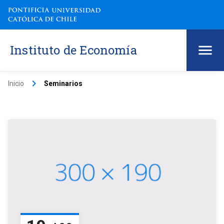
Instituto de Economía
keyboard_arrow_right
Inicio
Seminarios