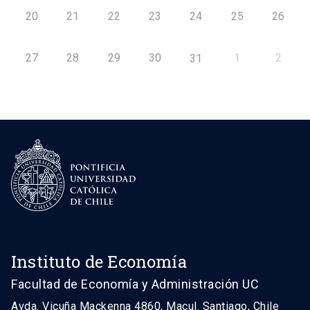
20
21
22
23
24
25
26
27
28
29
30
1
2
31
Instituto de Economía
Facultad de Economía y Administración UC
Avda. Vicuña Mackenna 4860, Macul. Santiago, Chile