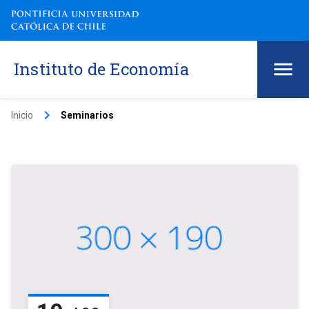
Instituto de Economía
keyboard_arrow_right
Inicio
Seminarios