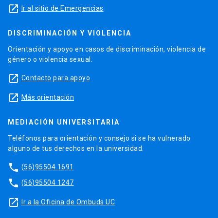
launch
Ir al sitio de Emergencias
DISCRIMINACIÓN Y VIOLENCIA
Orientación y apoyo en casos de discriminación, violencia de
género o violencia sexual.
launch
Contacto para apoyo
launch
Más orientación
MEDIACIÓN UNIVERSITARIA
Teléfonos para orientación y consejo si se ha vulnerado
alguno de tus derechos en la universidad.
phone
(56)95504 1691
phone
(56)95504 1247
launch
Ir a la Oficina de Ombuds UC