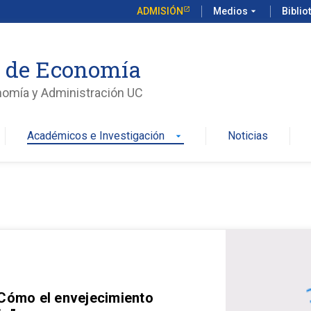
ADMISIÓN
Medios
arrow_drop_down
Biblio
o de Economía
nomía y Administración UC
Académicos e Investigación
Noticias
arrow_drop_down
 Cómo el envejecimiento