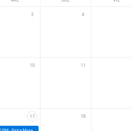
3
4
10
11
18
17
0 PM -
Petra Moser, NYU Stern