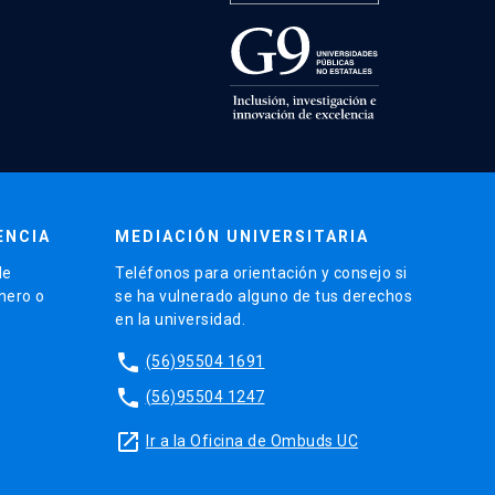
ENCIA
MEDIACIÓN UNIVERSITARIA
de
Teléfonos para orientación y consejo si
énero o
se ha vulnerado alguno de tus derechos
en la universidad.
phone
(56)95504 1691
phone
(56)95504 1247
launch
Ir a la Oficina de Ombuds UC