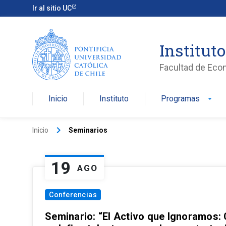
Ir al sitio UC
Institut
Facultad de Eco
Inicio
Instituto
Programas
arrow_drop_down
keyboard_arrow_right
Inicio
Seminarios
19
AGO
Conferencias
Seminario: “El Activo que Ignoramos: