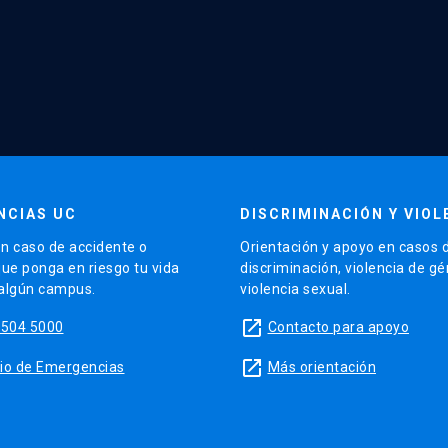
NCIAS UC
DISCRIMINACIÓN Y VIOL
n caso de accidente o
Orientación y apoyo en casos 
que ponga en riesgo tu vida
discriminación, violencia de g
 algún campus.
violencia sexual.
launch
5504 5000
Contacto para apoyo
launch
sitio de Emergencias
Más orientación