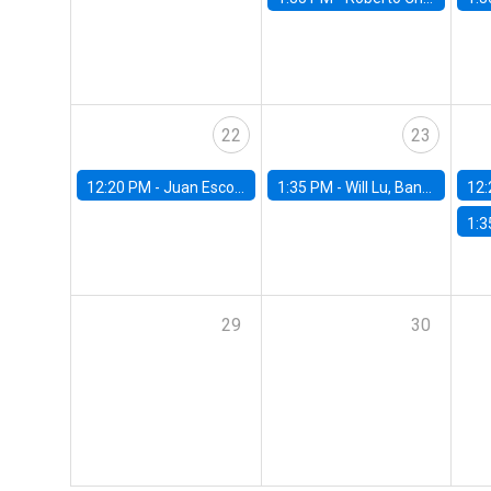
22
23
12:20 PM -
Juan Escobar, Universidad de Chile
1:35 PM -
Will Lu, Banco Central de Chile
12:
1:3
29
30