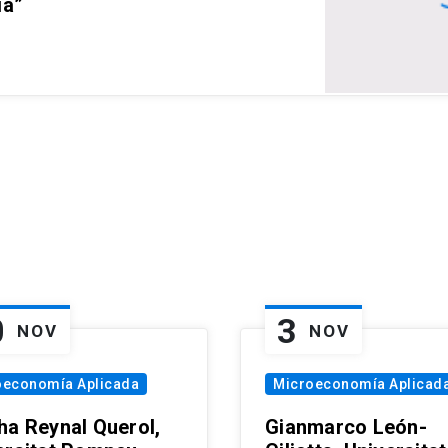
ia”
0
3
NOV
NOV
oeconomía Aplicada
Microeconomía Aplicad
ha Reynal Querol,
Gianmarco León-