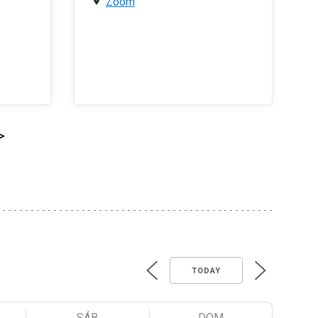
Zoom
>
TODAY
SÁB
DOM