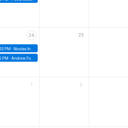
25
24
20 PM -
Nicolas Inostroza, Rotman School of Management, University of Toronto
5 PM -
Andrew Foster, Brown University
1
2