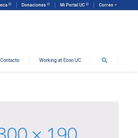
teca
Donaciones
Mi Portal UC
Correo
arrow_drop_down
search
Contacto
Working at Econ UC