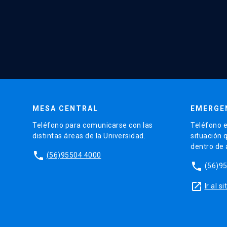
MESA CENTRAL
EMERGE
Teléfono para comunicarse con las
Teléfono e
distintas áreas de la Universidad.
situación 
dentro de
phone
(56)95504 4000
phone
(56)9
launch
Ir al 