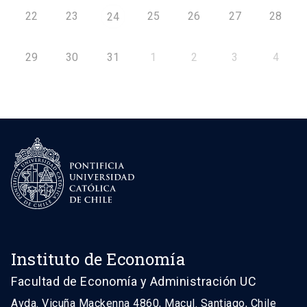
22
23
25
26
27
28
24
29
30
31
1
2
3
4
Instituto de Economía
Facultad de Economía y Administración UC
Avda. Vicuña Mackenna 4860, Macul. Santiago, Chile