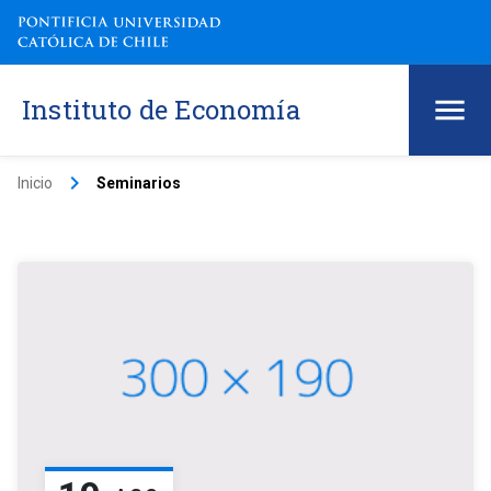
Instituto de Economía
keyboard_arrow_right
Inicio
Seminarios