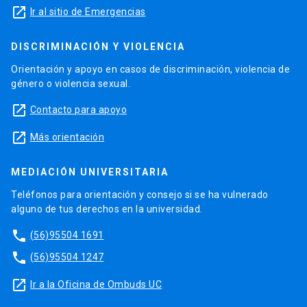
launch
Ir al sitio de Emergencias
DISCRIMINACIÓN Y VIOLENCIA
Orientación y apoyo en casos de discriminación, violencia de
género o violencia sexual.
launch
Contacto para apoyo
launch
Más orientación
MEDIACIÓN UNIVERSITARIA
Teléfonos para orientación y consejo si se ha vulnerado
alguno de tus derechos en la universidad.
phone
(56)95504 1691
phone
(56)95504 1247
launch
Ir a la Oficina de Ombuds UC