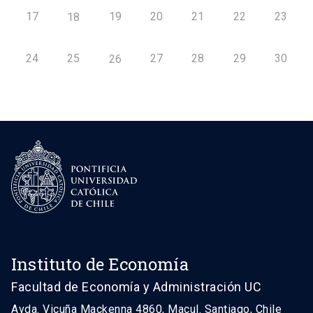
17
19
20
21
22
23
18
24
25
27
28
29
30
26
Instituto de Economía
Facultad de Economía y Administración UC
Avda. Vicuña Mackenna 4860, Macul. Santiago, Chile