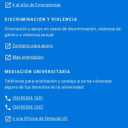
launch
Ir al sitio de Emergencias
DISCRIMINACIÓN Y VIOLENCIA
Orientación y apoyo en casos de discriminación, violencia de
género o violencia sexual.
launch
Contacto para apoyo
launch
Más orientación
MEDIACIÓN UNIVERSITARIA
Teléfonos para orientación y consejo si se ha vulnerado
alguno de tus derechos en la universidad.
phone
(56)95504 1691
phone
(56)95504 1247
launch
Ir a la Oficina de Ombuds UC