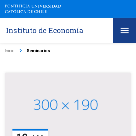
Instituto de Economía
keyboard_arrow_right
Inicio
Seminarios