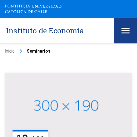
Instituto de Economía
keyboard_arrow_right
Inicio
Seminarios