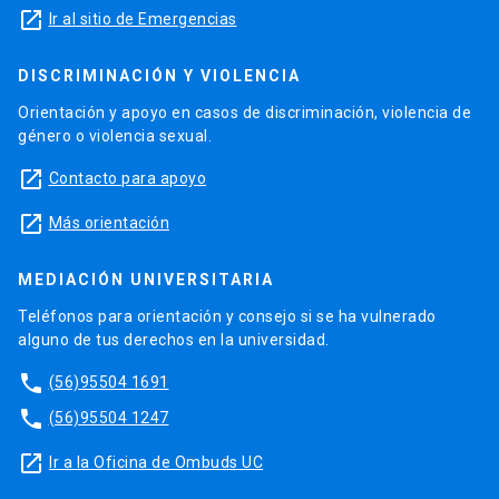
launch
Ir al sitio de Emergencias
DISCRIMINACIÓN Y VIOLENCIA
Orientación y apoyo en casos de discriminación, violencia de
género o violencia sexual.
launch
Contacto para apoyo
launch
Más orientación
MEDIACIÓN UNIVERSITARIA
Teléfonos para orientación y consejo si se ha vulnerado
alguno de tus derechos en la universidad.
phone
(56)95504 1691
phone
(56)95504 1247
launch
Ir a la Oficina de Ombuds UC