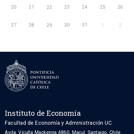
20
21
23
24
25
26
22
27
28
30
31
1
2
29
Instituto de Economía
Facultad de Economía y Administración UC
Avda. Vicuña Mackenna 4860, Macul. Santiago, Chile