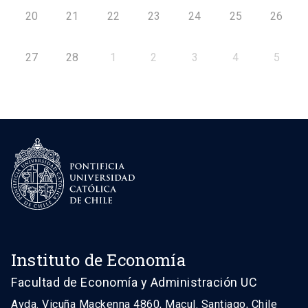
20
21
22
23
24
25
26
27
28
1
2
3
4
5
Instituto de Economía
Facultad de Economía y Administración UC
Avda. Vicuña Mackenna 4860, Macul. Santiago, Chile