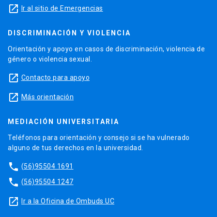
launch
Ir al sitio de Emergencias
DISCRIMINACIÓN Y VIOLENCIA
Orientación y apoyo en casos de discriminación, violencia de
género o violencia sexual.
launch
Contacto para apoyo
launch
Más orientación
MEDIACIÓN UNIVERSITARIA
Teléfonos para orientación y consejo si se ha vulnerado
alguno de tus derechos en la universidad.
phone
(56)95504 1691
phone
(56)95504 1247
launch
Ir a la Oficina de Ombuds UC