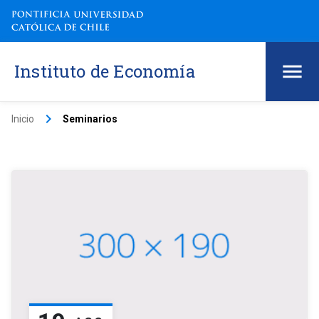
Instituto de Economía
keyboard_arrow_right
Inicio
Seminarios