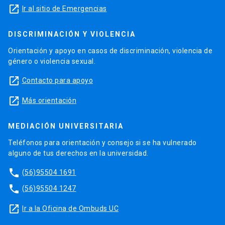
launch
Ir al sitio de Emergencias
DISCRIMINACIÓN Y VIOLENCIA
Orientación y apoyo en casos de discriminación, violencia de
género o violencia sexual.
launch
Contacto para apoyo
launch
Más orientación
MEDIACIÓN UNIVERSITARIA
Teléfonos para orientación y consejo si se ha vulnerado
alguno de tus derechos en la universidad.
phone
(56)95504 1691
phone
(56)95504 1247
launch
Ir a la Oficina de Ombuds UC