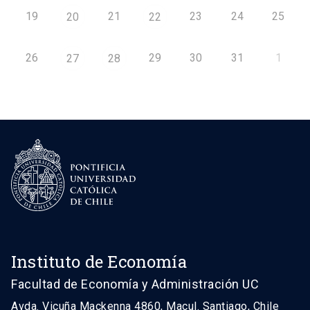
19
21
23
24
25
20
22
26
29
30
31
1
27
28
Instituto de Economía
Facultad de Economía y Administración UC
Avda. Vicuña Mackenna 4860, Macul. Santiago, Chile