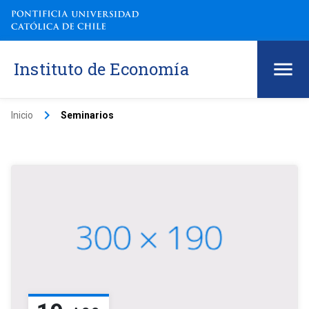
Instituto de Economía
keyboard_arrow_right
Inicio
Seminarios