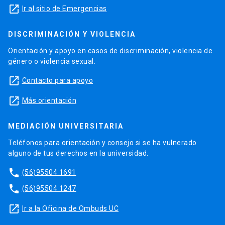
launch
Ir al sitio de Emergencias
DISCRIMINACIÓN Y VIOLENCIA
Orientación y apoyo en casos de discriminación, violencia de
género o violencia sexual.
launch
Contacto para apoyo
launch
Más orientación
MEDIACIÓN UNIVERSITARIA
Teléfonos para orientación y consejo si se ha vulnerado
alguno de tus derechos en la universidad.
phone
(56)95504 1691
phone
(56)95504 1247
launch
Ir a la Oficina de Ombuds UC