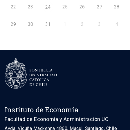
22
23
25
26
27
28
24
29
30
31
1
2
3
4
Instituto de Economía
Facultad de Economía y Administración UC
Avda. Vicuña Mackenna 4860, Macul. Santiago, Chile