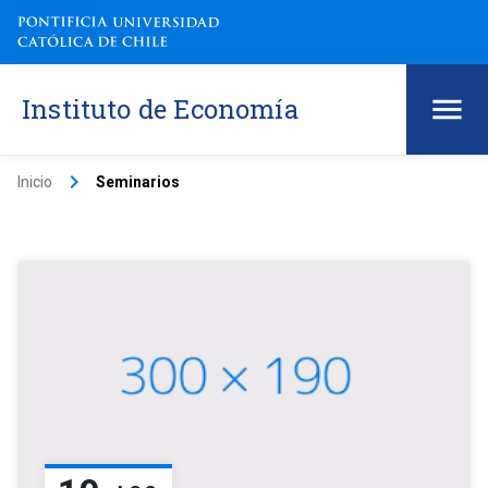
Instituto de Economía
keyboard_arrow_right
Inicio
Seminarios