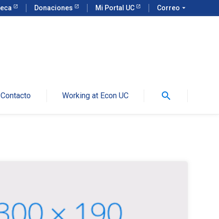
teca
Donaciones
Mi Portal UC
Correo
arrow_drop_down
search
Contacto
Working at Econ UC