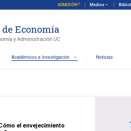
ADMISIÓN
Medios
arrow_drop_down
Biblio
o de Economía
nomía y Administración UC
Académicos e Investigación
Noticias
arrow_drop_down
 Cómo el envejecimiento