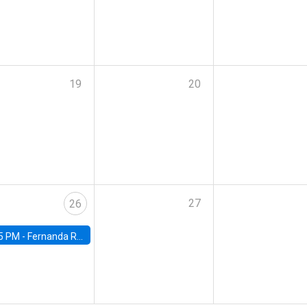
19
20
27
26
5 PM -
Fernanda Rojas Ampuero, University of Wisconsin-Madison