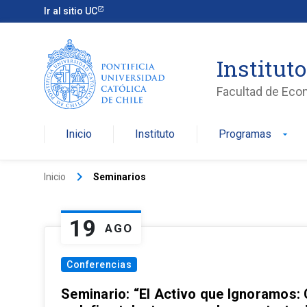
Ir al sitio UC
Institut
Facultad de Eco
Inicio
Instituto
Programas
arrow_drop_down
keyboard_arrow_right
Inicio
Seminarios
19
AGO
Conferencias
Seminario: “El Activo que Ignoramos: