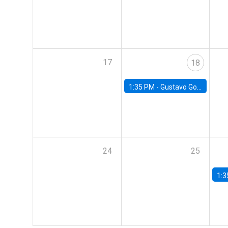
17
18
1:35 PM -
Gustavo González, Banco Central de Chile
24
25
1:3