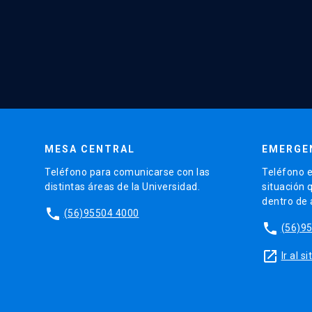
MESA CENTRAL
EMERGE
Teléfono para comunicarse con las
Teléfono e
distintas áreas de la Universidad.
situación 
dentro de
phone
(56)95504 4000
phone
(56)9
launch
Ir al 