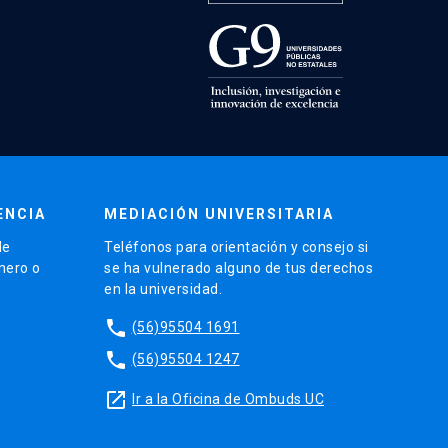
ENCIA
MEDIACIÓN UNIVERSITARIA
de
Teléfonos para orientación y consejo si
énero o
se ha vulnerado alguno de tus derechos
en la universidad.
phone
(56)95504 1691
phone
(56)95504 1247
launch
Ir a la Oficina de Ombuds UC