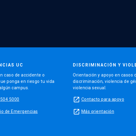
NCIAS UC
DISCRIMINACIÓN Y VIOL
n caso de accidente o
Orientación y apoyo en casos 
que ponga en riesgo tu vida
discriminación, violencia de g
 algún campus.
violencia sexual.
launch
5504 5000
Contacto para apoyo
launch
sitio de Emergencias
Más orientación