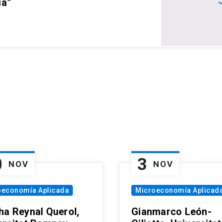
ia”
0
3
NOV
NOV
oeconomía Aplicada
Microeconomía Aplicad
ha Reynal Querol,
Gianmarco León-