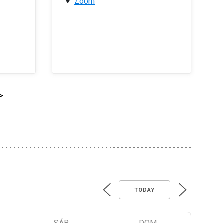
Zoom
>
TODAY
SÁB
DOM