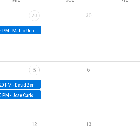
30
29
5 PM -
Mateo Uribe-Castro, Universidad de los Andes (Colombia)
6
5
20 PM -
David Bardey, Universidad de los Andes - CEDE
5 PM -
Jose Carlo Bermudez, UC (ME) & World Bank
12
13