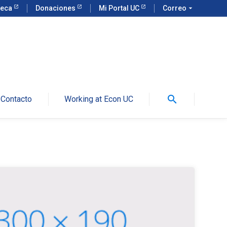
teca
Donaciones
Mi Portal UC
Correo
arrow_drop_down
search
Contacto
Working at Econ UC