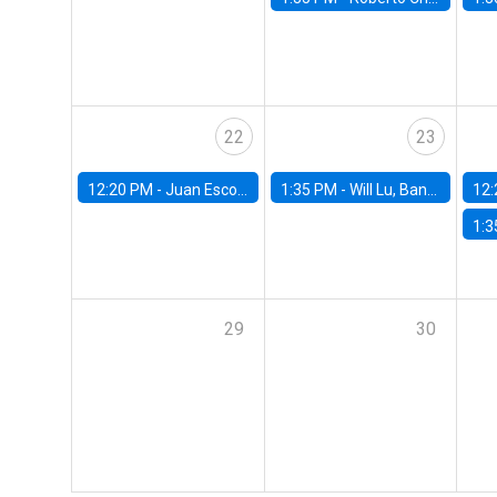
22
23
12:20 PM -
Juan Escobar, Universidad de Chile
1:35 PM -
Will Lu, Banco Central de Chile
12:
1:3
29
30