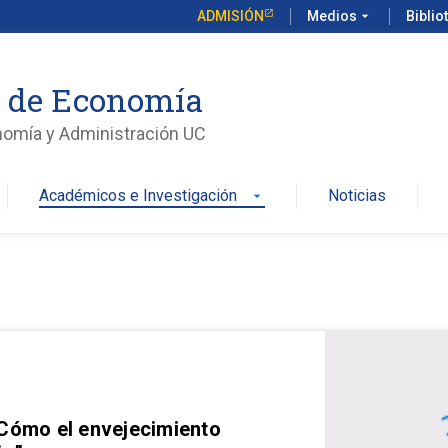
ADMISIÓN
Medios
arrow_drop_down
Biblio
o de Economía
nomía y Administración UC
Académicos e Investigación
Noticias
arrow_drop_down
 Cómo el envejecimiento