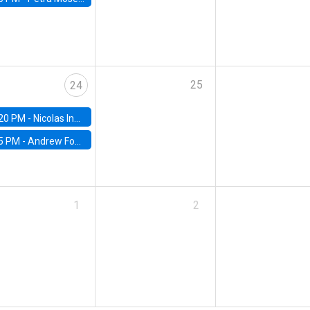
25
24
20 PM -
Nicolas Inostroza, Rotman School of Management, University of Toronto
5 PM -
Andrew Foster, Brown University
1
2