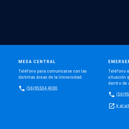
MESA CENTRAL
EMERGE
Teléfono para comunicarse con las
Teléfono e
distintas áreas de la Universidad.
situación 
dentro de
phone
(56)95504 4000
phone
(56)9
launch
Ir al 