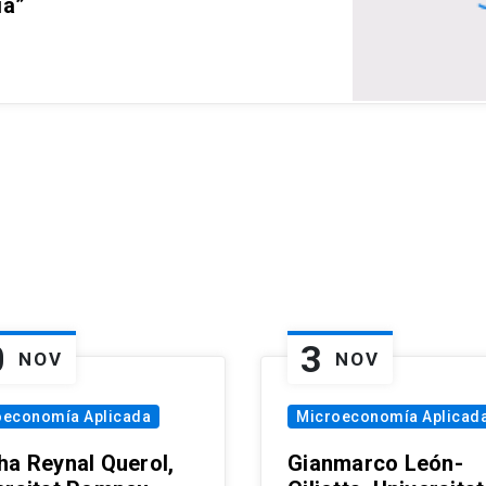
ia”
0
3
NOV
NOV
oeconomía Aplicada
Microeconomía Aplicad
ha Reynal Querol,
Gianmarco León-