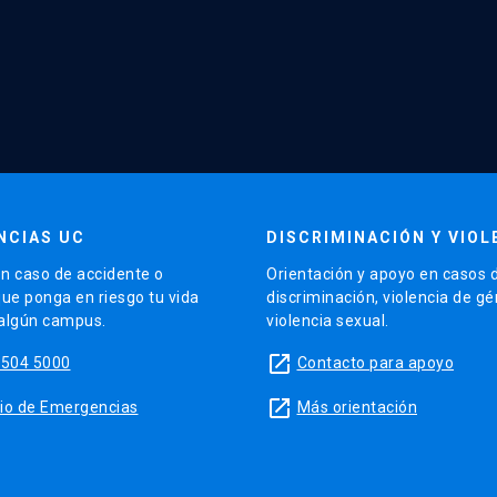
NCIAS UC
DISCRIMINACIÓN Y VIOL
n caso de accidente o
Orientación y apoyo en casos 
que ponga en riesgo tu vida
discriminación, violencia de g
 algún campus.
violencia sexual.
launch
5504 5000
Contacto para apoyo
launch
sitio de Emergencias
Más orientación