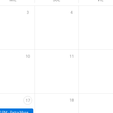
3
4
10
11
18
17
0 PM -
Petra Moser, NYU Stern