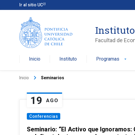
Ir al sitio UC
Institut
Facultad de Eco
Inicio
Instituto
Programas
arrow_drop_down
keyboard_arrow_right
Inicio
Seminarios
19
AGO
Conferencias
Seminario: “El Activo que Ignoramos: