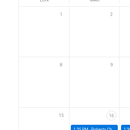
1
2
8
9
15
16
1:35 PM -
Roberto Chang, Rutgers University
1:3