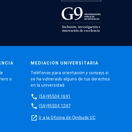
ENCIA
MEDIACIÓN UNIVERSITARIA
de
Teléfonos para orientación y consejo si
énero o
se ha vulnerado alguno de tus derechos
en la universidad.
phone
(56)95504 1691
phone
(56)95504 1247
launch
Ir a la Oficina de Ombuds UC