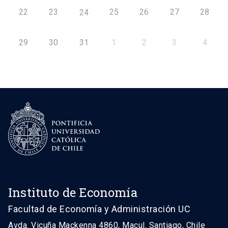
22
23
25
26
27
28
24
29
30
31
1
2
3
4
Instituto de Economía
Facultad de Economía y Administración UC
Avda. Vicuña Mackenna 4860, Macul. Santiago, Chile