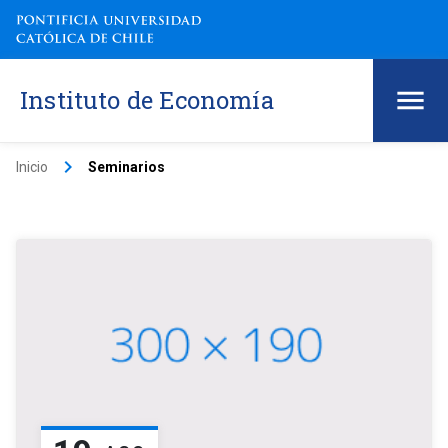
Instituto de Economía
keyboard_arrow_right
Inicio
Seminarios