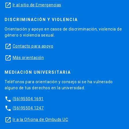
launch
Ir al sitio de Emergencias
DISCRIMINACIÓN Y VIOLENCIA
Orientación y apoyo en casos de discriminación, violencia de
género o violencia sexual.
launch
Contacto para apoyo
launch
Más orientación
MEDIACIÓN UNIVERSITARIA
Teléfonos para orientación y consejo si se ha vulnerado
alguno de tus derechos en la universidad.
phone
(56)95504 1691
phone
(56)95504 1247
launch
Ir a la Oficina de Ombuds UC