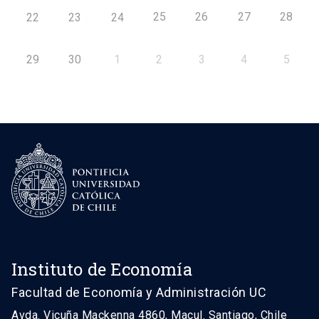
25
26
27
28
22
23
24
29
30
1
2
3
4
5
Instituto de Economía
Facultad de Economía y Administración UC
Avda. Vicuña Mackenna 4860, Macul. Santiago, Chile