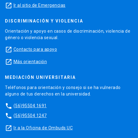
launch
Ir al sitio de Emergencias
DISCRIMINACIÓN Y VIOLENCIA
Orientación y apoyo en casos de discriminación, violencia de
género o violencia sexual.
launch
Contacto para apoyo
launch
Más orientación
MEDIACIÓN UNIVERSITARIA
Teléfonos para orientación y consejo si se ha vulnerado
alguno de tus derechos en la universidad.
phone
(56)95504 1691
phone
(56)95504 1247
launch
Ir a la Oficina de Ombuds UC