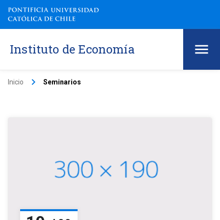
Instituto de Economía
keyboard_arrow_right
Inicio
Seminarios