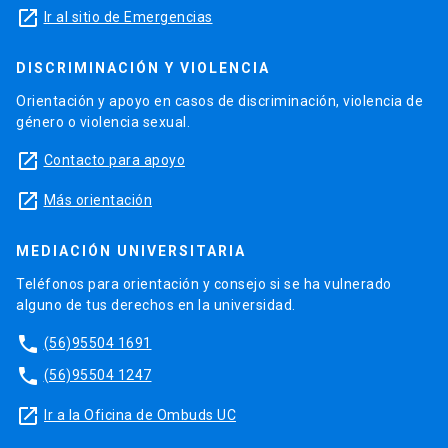
launch
Ir al sitio de Emergencias
DISCRIMINACIÓN Y VIOLENCIA
Orientación y apoyo en casos de discriminación, violencia de
género o violencia sexual.
launch
Contacto para apoyo
launch
Más orientación
MEDIACIÓN UNIVERSITARIA
Teléfonos para orientación y consejo si se ha vulnerado
alguno de tus derechos en la universidad.
phone
(56)95504 1691
phone
(56)95504 1247
launch
Ir a la Oficina de Ombuds UC