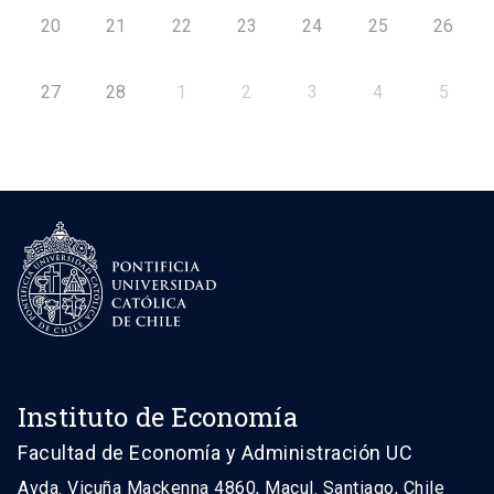
20
21
22
23
24
25
26
27
28
1
2
3
4
5
Instituto de Economía
Facultad de Economía y Administración UC
Avda. Vicuña Mackenna 4860, Macul. Santiago, Chile