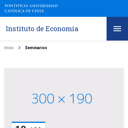
Instituto de Economía
keyboard_arrow_right
Inicio
Seminarios