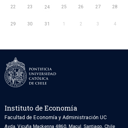
22
23
25
26
27
28
24
29
30
31
1
2
3
4
Instituto de Economía
Facultad de Economía y Administración UC
Avda. Vicuña Mackenna 4860, Macul. Santiago, Chile