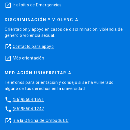
launch
Ir al sitio de Emergencias
DISCRIMINACIÓN Y VIOLENCIA
Orientación y apoyo en casos de discriminación, violencia de
género o violencia sexual.
launch
Contacto para apoyo
launch
Más orientación
MEDIACIÓN UNIVERSITARIA
Teléfonos para orientación y consejo si se ha vulnerado
alguno de tus derechos en la universidad.
phone
(56)95504 1691
phone
(56)95504 1247
launch
Ir a la Oficina de Ombuds UC