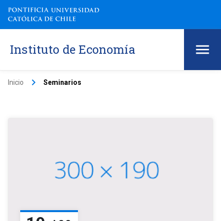
Instituto de Economía
keyboard_arrow_right
Inicio
Seminarios