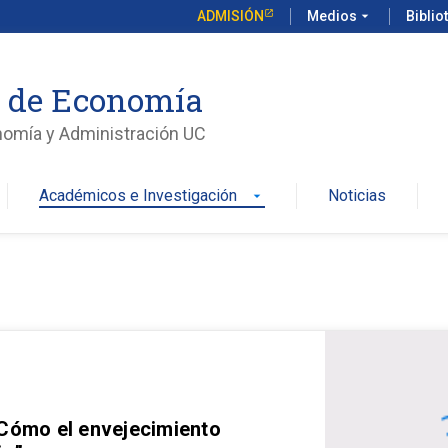
ADMISIÓN
Medios
arrow_drop_down
Biblio
o de Economía
nomía y Administración UC
Académicos e Investigación
Noticias
arrow_drop_down
 Cómo el envejecimiento