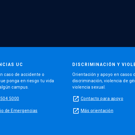
NCIAS UC
DISCRIMINACIÓN Y VIOL
n caso de accidente o
Orientación y apoyo en casos 
que ponga en riesgo tu vida
discriminación, violencia de g
 algún campus.
violencia sexual.
launch
5504 5000
Contacto para apoyo
launch
sitio de Emergencias
Más orientación