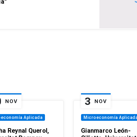
ia”
0
3
NOV
NOV
oeconomía Aplicada
Microeconomía Aplicad
ha Reynal Querol,
Gianmarco León-