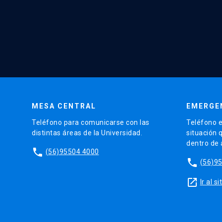
MESA CENTRAL
EMERGE
Teléfono para comunicarse con las
Teléfono e
distintas áreas de la Universidad.
situación 
dentro de
phone
(56)95504 4000
phone
(56)9
launch
Ir al 