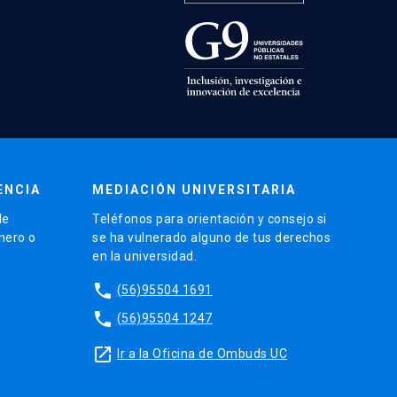
ENCIA
MEDIACIÓN UNIVERSITARIA
de
Teléfonos para orientación y consejo si
énero o
se ha vulnerado alguno de tus derechos
en la universidad.
phone
(56)95504 1691
phone
(56)95504 1247
launch
Ir a la Oficina de Ombuds UC