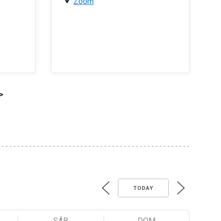
Zoom
>
TODAY
SÁB
DOM