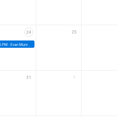
25
24
5 PM -
Evan Munro, Neyman Visiting Assistant Professor in the Department of Statistics at UC Berkeley
31
1