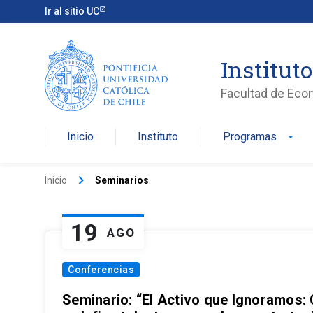
Ir al sitio UC
Institut
Facultad de Eco
Inicio
Instituto
Programas
arrow_drop_down
keyboard_arrow_right
Inicio
Seminarios
19
AGO
Conferencias
Seminario: “El Activo que Ignoramos: