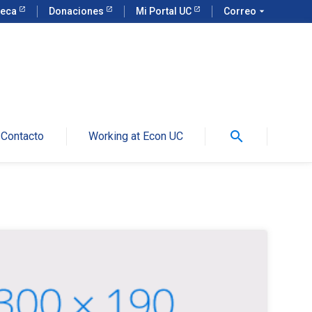
teca
Donaciones
Mi Portal UC
Correo
arrow_drop_down
search
Contacto
Working at Econ UC