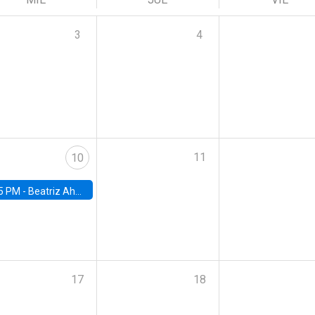
3
4
11
10
5 PM -
Beatriz Ahumada, PhD candidate, Universidad de Pittsburgh
17
18