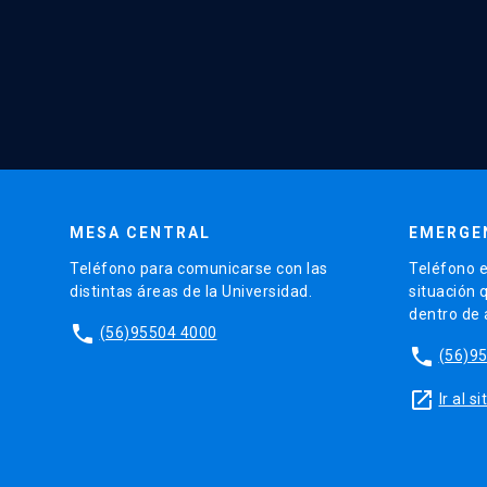
MESA CENTRAL
EMERGE
Teléfono para comunicarse con las
Teléfono e
distintas áreas de la Universidad.
situación 
dentro de
phone
(56)95504 4000
phone
(56)9
launch
Ir al 