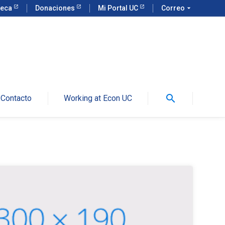
teca
Donaciones
Mi Portal UC
Correo
arrow_drop_down
search
Contacto
Working at Econ UC