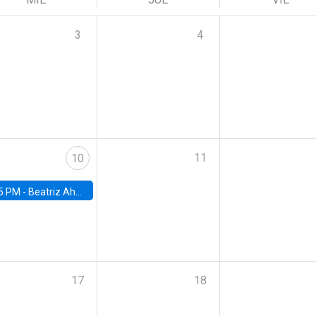
3
4
11
10
5 PM -
Beatriz Ahumada, PhD candidate, Universidad de Pittsburgh
17
18