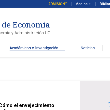
ADMISIÓN
Medios
arrow_drop_down
Biblio
o de Economía
nomía y Administración UC
Académicos e Investigación
Noticias
arrow_drop_down
 Cómo el envejecimiento