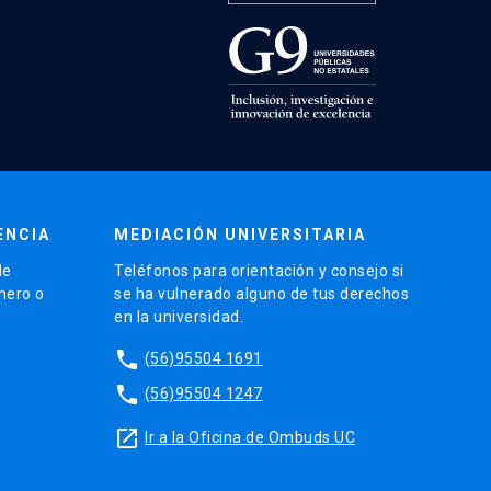
ENCIA
MEDIACIÓN UNIVERSITARIA
de
Teléfonos para orientación y consejo si
énero o
se ha vulnerado alguno de tus derechos
en la universidad.
phone
(56)95504 1691
phone
(56)95504 1247
launch
Ir a la Oficina de Ombuds UC