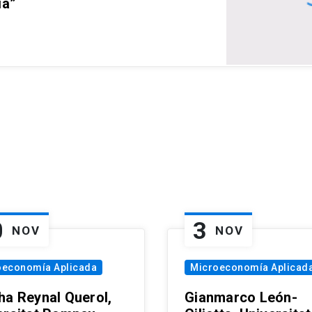
ia”
0
3
NOV
NOV
oeconomía Aplicada
Microeconomía Aplicad
ha Reynal Querol,
Gianmarco León-