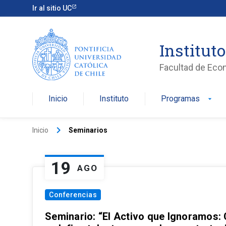
Ir al sitio UC
Institut
Facultad de Eco
Inicio
Instituto
Programas
arrow_drop_down
keyboard_arrow_right
Inicio
Seminarios
19
AGO
Conferencias
Seminario: “El Activo que Ignoramos: