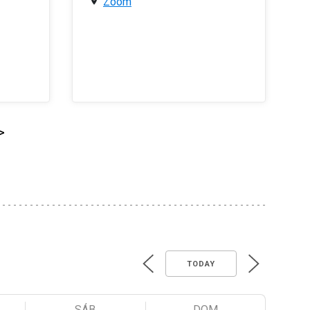
Zoom
>
TODAY
SÁB
DOM