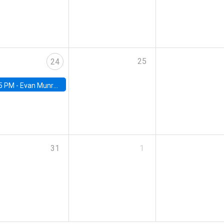
25
24
5 PM -
Evan Munro, Neyman Visiting Assistant Professor in the Department of Statistics at UC Berkeley
31
1