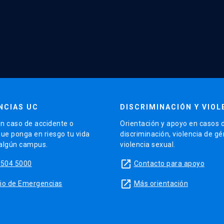
NCIAS UC
DISCRIMINACIÓN Y VIOL
n caso de accidente o
Orientación y apoyo en casos 
que ponga en riesgo tu vida
discriminación, violencia de g
 algún campus.
violencia sexual.
launch
5504 5000
Contacto para apoyo
launch
sitio de Emergencias
Más orientación