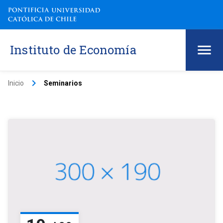
Instituto de Economía
keyboard_arrow_right
Inicio
Seminarios