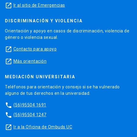
launch
Ir al sitio de Emergencias
DISCRIMINACIÓN Y VIOLENCIA
Orientación y apoyo en casos de discriminación, violencia de
género o violencia sexual.
launch
Contacto para apoyo
launch
Más orientación
MEDIACIÓN UNIVERSITARIA
Teléfonos para orientación y consejo si se ha vulnerado
alguno de tus derechos en la universidad.
phone
(56)95504 1691
phone
(56)95504 1247
launch
Ir a la Oficina de Ombuds UC