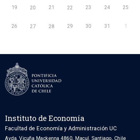
19
21
23
24
25
20
22
26
29
30
31
1
27
28
Instituto de Economía
Facultad de Economía y Administración UC
Avda. Vicuña Mackenna 4860, Macul. Santiago, Chile