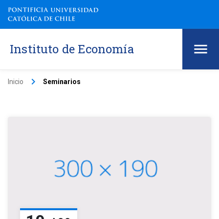
Instituto de Economía
keyboard_arrow_right
Inicio
Seminarios