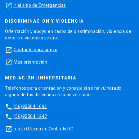
launch
Ir al sitio de Emergencias
DISCRIMINACIÓN Y VIOLENCIA
Orientación y apoyo en casos de discriminación, violencia de
género o violencia sexual.
launch
Contacto para apoyo
launch
Más orientación
MEDIACIÓN UNIVERSITARIA
Teléfonos para orientación y consejo si se ha vulnerado
alguno de tus derechos en la universidad.
phone
(56)95504 1691
phone
(56)95504 1247
launch
Ir a la Oficina de Ombuds UC