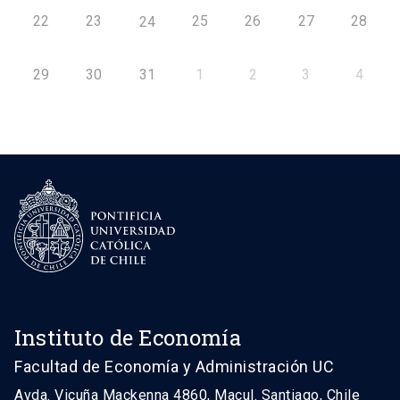
22
23
25
26
27
28
24
29
30
31
1
2
3
4
Instituto de Economía
Facultad de Economía y Administración UC
Avda. Vicuña Mackenna 4860, Macul. Santiago, Chile