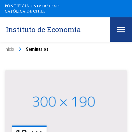
Instituto de Economía
keyboard_arrow_right
Inicio
Seminarios