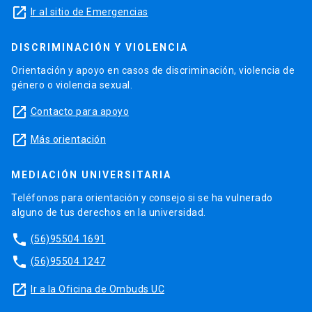
launch
Ir al sitio de Emergencias
DISCRIMINACIÓN Y VIOLENCIA
Orientación y apoyo en casos de discriminación, violencia de
género o violencia sexual.
launch
Contacto para apoyo
launch
Más orientación
MEDIACIÓN UNIVERSITARIA
Teléfonos para orientación y consejo si se ha vulnerado
alguno de tus derechos en la universidad.
phone
(56)95504 1691
phone
(56)95504 1247
launch
Ir a la Oficina de Ombuds UC