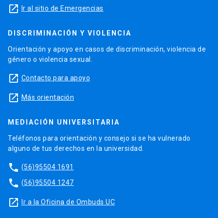
launch
Ir al sitio de Emergencias
DISCRIMINACIÓN Y VIOLENCIA
Orientación y apoyo en casos de discriminación, violencia de
género o violencia sexual.
launch
Contacto para apoyo
launch
Más orientación
MEDIACIÓN UNIVERSITARIA
Teléfonos para orientación y consejo si se ha vulnerado
alguno de tus derechos en la universidad.
phone
(56)95504 1691
phone
(56)95504 1247
launch
Ir a la Oficina de Ombuds UC