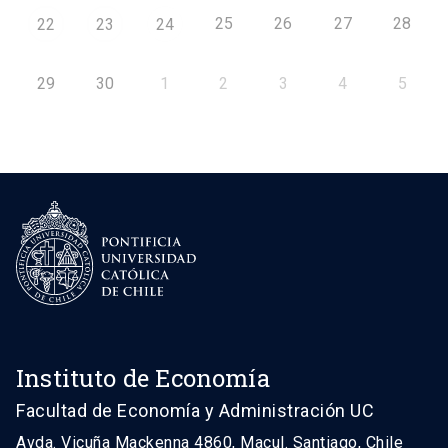
25
26
27
28
22
23
24
29
30
1
2
3
4
5
Instituto de Economía
Facultad de Economía y Administración UC
Avda. Vicuña Mackenna 4860, Macul. Santiago, Chile