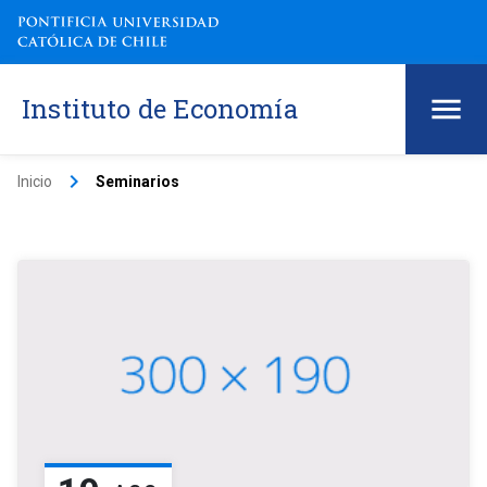
Instituto de Economía
keyboard_arrow_right
Inicio
Seminarios