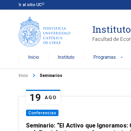
Ir al sitio UC
Institut
Facultad de Eco
Inicio
Instituto
Programas
arrow_drop_down
keyboard_arrow_right
Inicio
Seminarios
19
AGO
Conferencias
Seminario: “El Activo que Ignoramos: