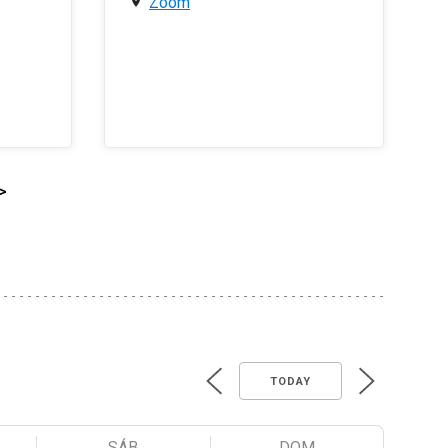
Zoom
>
TODAY
SÁB
DOM