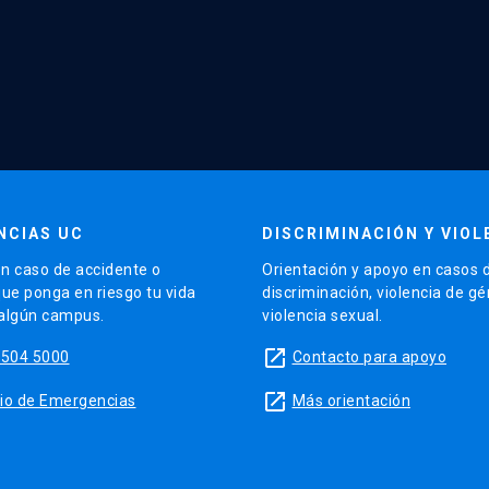
NCIAS UC
DISCRIMINACIÓN Y VIOL
n caso de accidente o
Orientación y apoyo en casos 
que ponga en riesgo tu vida
discriminación, violencia de g
 algún campus.
violencia sexual.
launch
5504 5000
Contacto para apoyo
launch
sitio de Emergencias
Más orientación