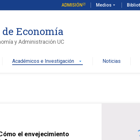
ADMISIÓN
Medios
arrow_drop_down
Biblio
o de Economía
nomía y Administración UC
Académicos e Investigación
Noticias
arrow_drop_down
 Cómo el envejecimiento