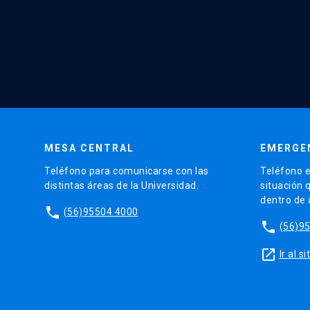
MESA CENTRAL
EMERGE
Teléfono para comunicarse con las
Teléfono e
distintas áreas de la Universidad.
situación 
dentro de
phone
(56)95504 4000
phone
(56)9
launch
Ir al 