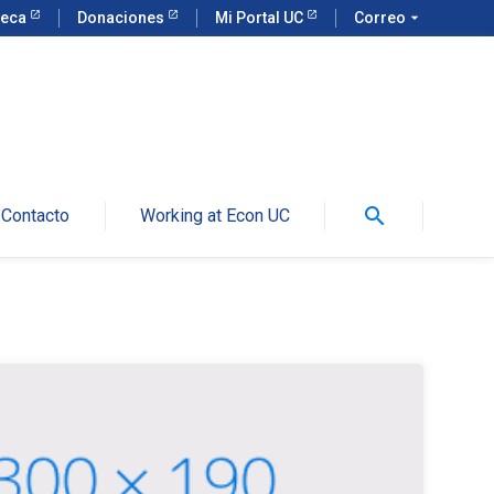
teca
Donaciones
Mi Portal UC
Correo
arrow_drop_down
search
Contacto
Working at Econ UC