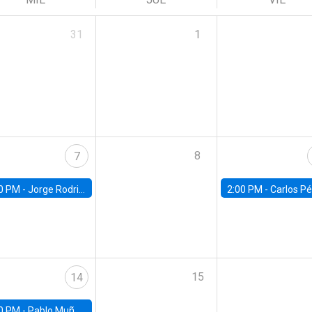
31
1
8
7
0 PM -
Jorge Rodriguez, Universidad de Los Andes
2:00 PM -
Carlos Pérez, Universidad Finis
15
14
0 PM -
Pablo Muñoz, Universidad de Chile