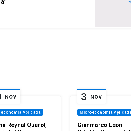
ia”
0
3
NOV
NOV
oeconomía Aplicada
Microeconomía Aplicad
ha Reynal Querol,
Gianmarco León-