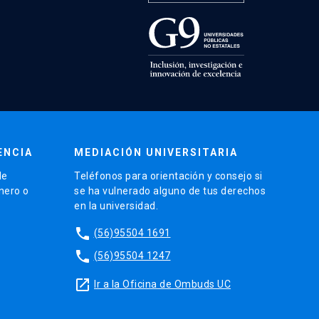
ENCIA
MEDIACIÓN UNIVERSITARIA
de
Teléfonos para orientación y consejo si
énero o
se ha vulnerado alguno de tus derechos
en la universidad.
phone
(56)95504 1691
phone
(56)95504 1247
launch
Ir a la Oficina de Ombuds UC