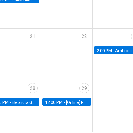
21
22
2:00 PM -
Ambrogio Cesa-Bianchi, Bank of Eng
28
29
0 PM -
Eleonora Guarnieri, Exeter University
12:00 PM -
[Online] Pablo Slutzky, University of Maryland