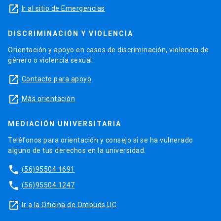
launch
Ir al sitio de Emergencias
DISCRIMINACIÓN Y VIOLENCIA
Orientación y apoyo en casos de discriminación, violencia de
género o violencia sexual.
launch
Contacto para apoyo
launch
Más orientación
MEDIACIÓN UNIVERSITARIA
Teléfonos para orientación y consejo si se ha vulnerado
alguno de tus derechos en la universidad.
phone
(56)95504 1691
phone
(56)95504 1247
launch
Ir a la Oficina de Ombuds UC