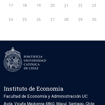
17
18
19
20
22
23
21
24
25
26
27
28
29
30
Instituto de Economía
Facultad de Economía y Administración UC
Avda. Vicuña Mackenna 4860, Macul. Santiago, Chile