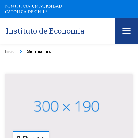
Instituto de Economía
keyboard_arrow_right
Inicio
Seminarios