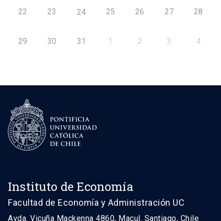
22
23
25
26
27
28
24
29
30
31
1
2
3
4
Instituto de Economía
Facultad de Economía y Administración UC
Avda. Vicuña Mackenna 4860, Macul. Santiago, Chile