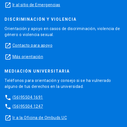
launch
Ir al sitio de Emergencias
DISCRIMINACIÓN Y VIOLENCIA
Orientación y apoyo en casos de discriminación, violencia de
género o violencia sexual.
launch
Contacto para apoyo
launch
Más orientación
MEDIACIÓN UNIVERSITARIA
Teléfonos para orientación y consejo si se ha vulnerado
alguno de tus derechos en la universidad.
phone
(56)95504 1691
phone
(56)95504 1247
launch
Ir a la Oficina de Ombuds UC