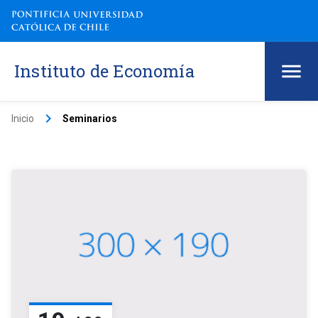
Instituto de Economía
keyboard_arrow_right
Inicio
Seminarios