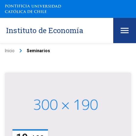
Instituto de Economía
keyboard_arrow_right
Inicio
Seminarios