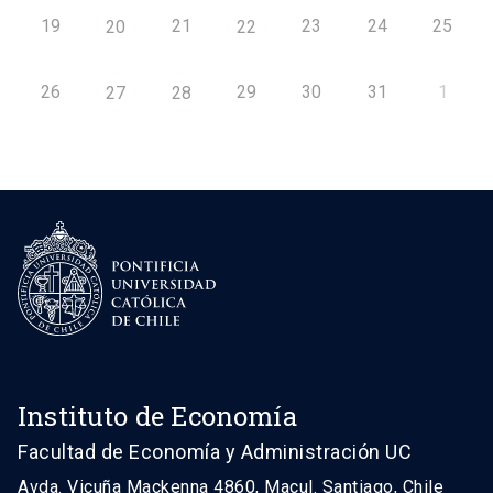
19
21
23
24
25
20
22
26
29
30
31
1
27
28
Instituto de Economía
Facultad de Economía y Administración UC
Avda. Vicuña Mackenna 4860, Macul. Santiago, Chile