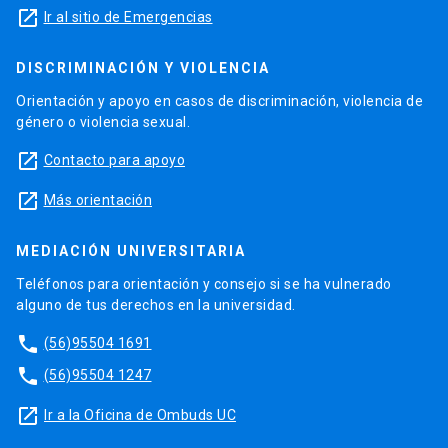
launch
Ir al sitio de Emergencias
DISCRIMINACIÓN Y VIOLENCIA
Orientación y apoyo en casos de discriminación, violencia de
género o violencia sexual.
launch
Contacto para apoyo
launch
Más orientación
MEDIACIÓN UNIVERSITARIA
Teléfonos para orientación y consejo si se ha vulnerado
alguno de tus derechos en la universidad.
phone
(56)95504 1691
phone
(56)95504 1247
launch
Ir a la Oficina de Ombuds UC