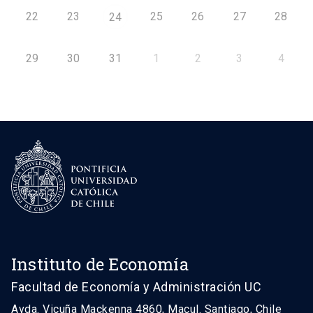
22
23
25
26
27
28
24
29
30
31
1
2
3
4
Instituto de Economía
Facultad de Economía y Administración UC
Avda. Vicuña Mackenna 4860, Macul. Santiago, Chile