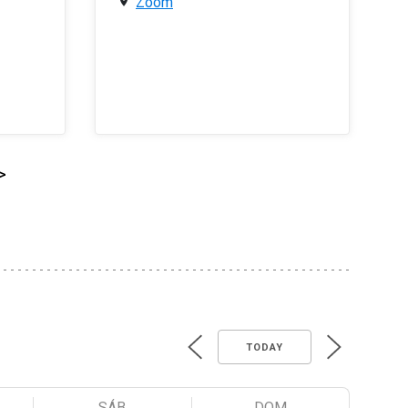
Zoom
>
TODAY
SÁB
DOM