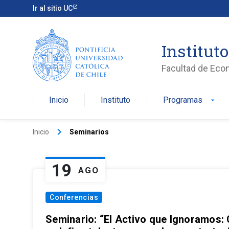
Ir al sitio UC
Institut
Facultad de Eco
Inicio
Instituto
Programas
arrow_drop_down
keyboard_arrow_right
Inicio
Seminarios
19
AGO
Conferencias
Seminario: “El Activo que Ignoramos: