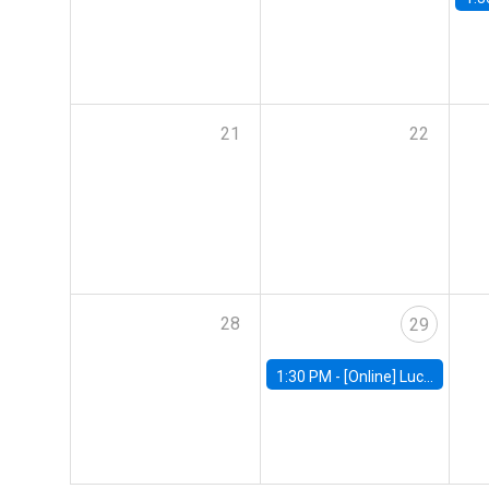
21
22
28
29
1:30 PM -
[Online] Luciana Juvenal, International Monetary Fund (IMF)