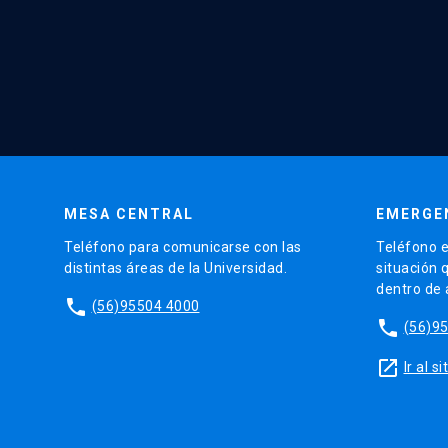
MESA CENTRAL
EMERGE
Teléfono para comunicarse con las
Teléfono e
distintas áreas de la Universidad.
situación 
dentro de
phone
(56)95504 4000
phone
(56)9
launch
Ir al 