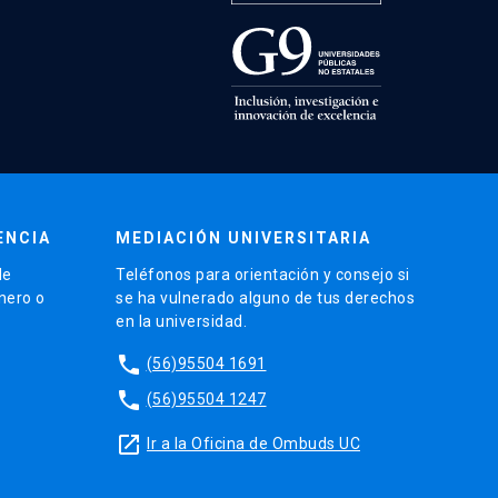
ENCIA
MEDIACIÓN UNIVERSITARIA
de
Teléfonos para orientación y consejo si
énero o
se ha vulnerado alguno de tus derechos
en la universidad.
phone
(56)95504 1691
phone
(56)95504 1247
launch
Ir a la Oficina de Ombuds UC