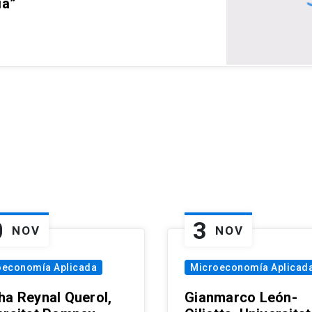
ia”
0
3
NOV
NOV
oeconomía Aplicada
Microeconomía Aplicad
ha Reynal Querol,
Gianmarco León-