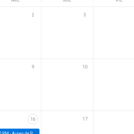
2
3
9
10
17
16
0 PM -
Aureo de Paula, UCL