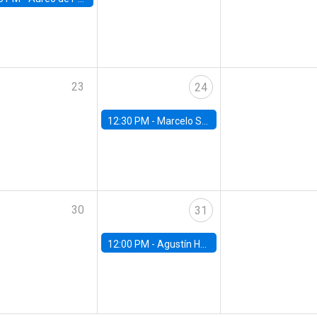
23
24
12:30 PM -
Marcelo Sant'Anna, FGV - EPGE
30
31
12:00 PM -
Agustín Hurtado, University of Maryland