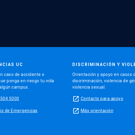
NCIAS UC
DISCRIMINACIÓN Y VIOL
n caso de accidente o
Orientación y apoyo en casos 
que ponga en riesgo tu vida
discriminación, violencia de g
 algún campus.
violencia sexual.
launch
5504 5000
Contacto para apoyo
launch
sitio de Emergencias
Más orientación