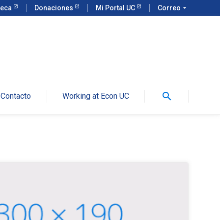
teca
Donaciones
Mi Portal UC
Correo
arrow_drop_down
search
Contacto
Working at Econ UC