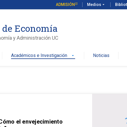
ADMISIÓN
Medios
arrow_drop_down
Biblio
o de Economía
nomía y Administración UC
Académicos e Investigación
Noticias
arrow_drop_down
 Cómo el envejecimiento