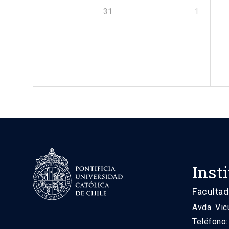
31
1
Inst
Facultad
Avda. Vic
Teléfono