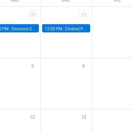
28
29
0 PM -
Eleonora Guarnieri, Exeter University
12:00 PM -
[Online] Pablo Slutzky, University of Maryland
5
6
12
13