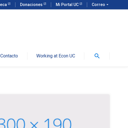
teca
Donaciones
Mi Portal UC
Correo
arrow_drop_down
search
Contacto
Working at Econ UC