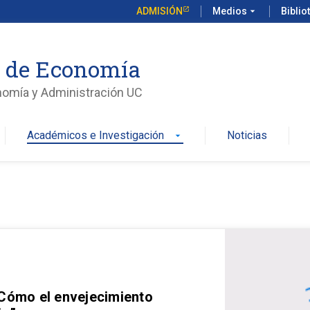
ADMISIÓN
Medios
arrow_drop_down
Biblio
o de Economía
nomía y Administración UC
Académicos e Investigación
Noticias
arrow_drop_down
 Cómo el envejecimiento