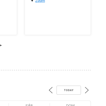
Zoom
>
TODAY
SÁB
DOM