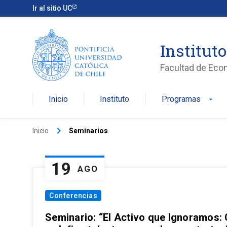
Ir al sitio UC
Institut
Facultad de Eco
Inicio
Instituto
Programas
arrow_drop_down
keyboard_arrow_right
Inicio
Seminarios
19
AGO
Conferencias
Seminario: “El Activo que Ignoramos: