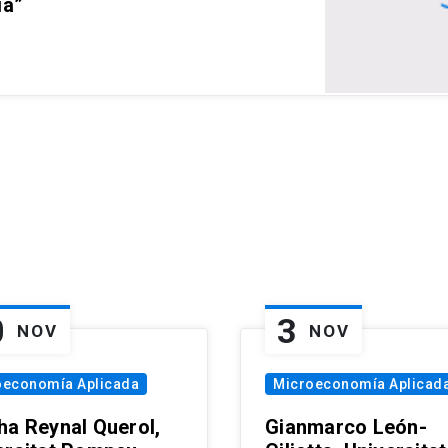
ia”
0
3
NOV
NOV
oeconomía Aplicada
Microeconomía Aplicad
ha Reynal Querol,
Gianmarco León-