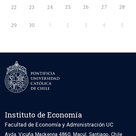
25
26
27
28
22
23
24
29
30
1
2
3
4
5
Instituto de Economía
Facultad de Economía y Administración UC
Avda. Vicuña Mackenna 4860, Macul. Santiago, Chile