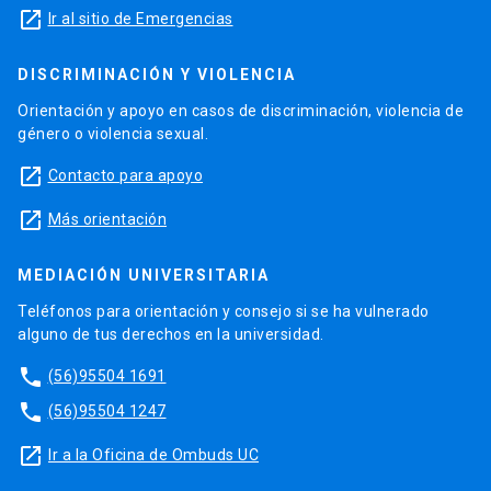
launch
Ir al sitio de Emergencias
DISCRIMINACIÓN Y VIOLENCIA
Orientación y apoyo en casos de discriminación, violencia de
género o violencia sexual.
launch
Contacto para apoyo
launch
Más orientación
MEDIACIÓN UNIVERSITARIA
Teléfonos para orientación y consejo si se ha vulnerado
alguno de tus derechos en la universidad.
phone
(56)95504 1691
phone
(56)95504 1247
launch
Ir a la Oficina de Ombuds UC