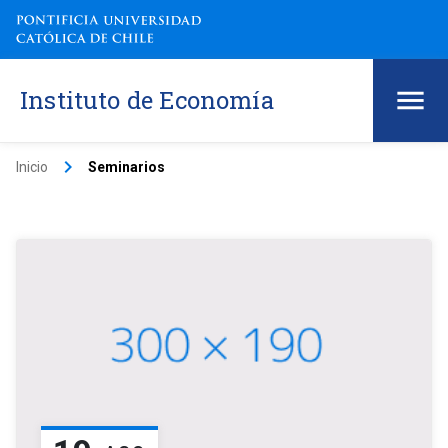
Instituto de Economía
keyboard_arrow_right
Inicio
Seminarios