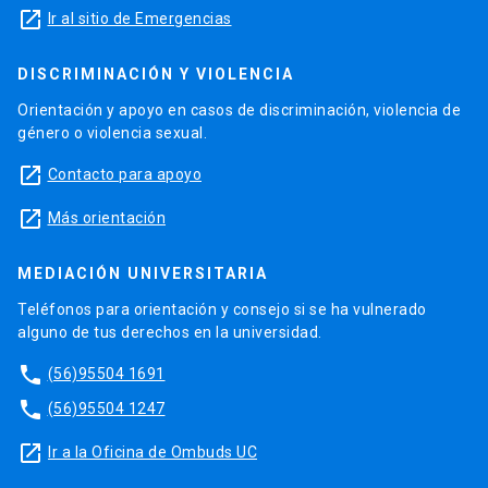
launch
Ir al sitio de Emergencias
DISCRIMINACIÓN Y VIOLENCIA
Orientación y apoyo en casos de discriminación, violencia de
género o violencia sexual.
launch
Contacto para apoyo
launch
Más orientación
MEDIACIÓN UNIVERSITARIA
Teléfonos para orientación y consejo si se ha vulnerado
alguno de tus derechos en la universidad.
phone
(56)95504 1691
phone
(56)95504 1247
launch
Ir a la Oficina de Ombuds UC