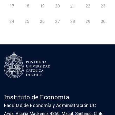
17
18
19
20
22
23
21
24
25
26
27
28
29
30
Instituto de Economía
Facultad de Economía y Administración UC
Avda. Vicuña Mackenna 4860, Macul. Santiago, Chile