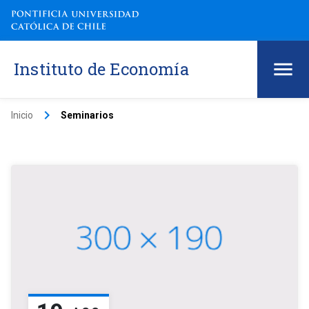
Instituto de Economía
keyboard_arrow_right
Inicio
Seminarios